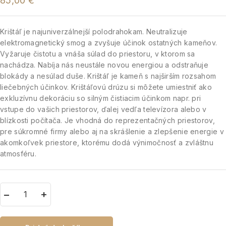
85,00
€
Krištáľ je najuniverzálnejší polodrahokam. Neutralizuje
elektromagnetický smog a zvyšuje účinok ostatných kameňov.
Vyžaruje čistotu a vnáša súlad do priestoru, v ktorom sa
nachádza. Nabíja nás neustále novou energiou a odstraňuje
blokády a nesúlad duše. Krištáľ je kameň s najširším rozsahom
liečebných účinkov. Krištáľovú drúzu si môžete umiestniť ako
exkluzívnu dekoráciu so silným čistiacim účinkom napr. pri
vstupe do vašich priestorov, ďalej vedľa televízora alebo v
blízkosti počítača. Je vhodná do reprezentačných priestorov,
pre súkromné firmy alebo aj na skrášlenie a zlepšenie energie v
akomkoľvek priestore, ktorému dodá výnimočnosť a zvláštnu
atmosféru.