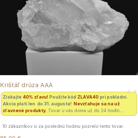
Krištáľ drúza AAA
Získajte
40% zľavu
!
Použite kód
ZLAVA40
pri pokladni.
Akcia platí len do 31. augusta!
Nevzťahuje sa na už
zľavnené produkty.
Tovar u vás doma už do 24 hodín....
10
zákazníkov si za poslednú hodinu pozrelo tento tovar.