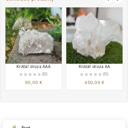
Krištáľ drúza AAA
Krištáľ drúza AA
(0)
(0)
0
0
90,00
€
450,00
€
out
out
of
of
5
5