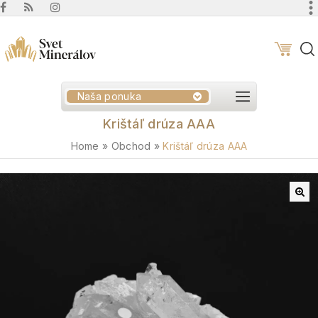
Naša ponuka
Krištáľ drúza AAA
Home
»
Obchod
»
Krištáľ drúza AAA