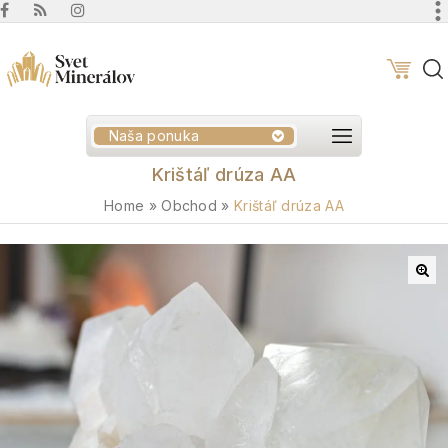
Naša ponuka
Krištáľ drúza AA
Home
»
Obchod
»
Krištáľ drúza AA