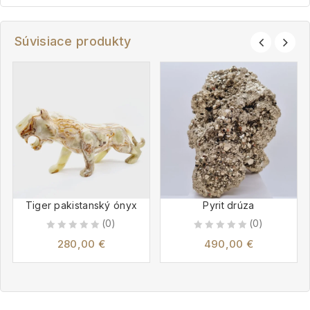
Súvisiace produkty
Tiger pakistanský ónyx
Pyrit drúza
(0)
(0)
0
0
280,00
€
490,00
€
out
out
of
of
5
5