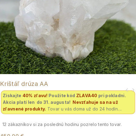
Krištáľ drúza AA
Získajte
40% zľavu
!
Použite kód
ZLAVA40
pri pokladni.
Akcia platí len do 31. augusta!
Nevzťahuje sa na už
zľavnené produkty.
Tovar u vás doma už do 24 hodín....
12
zákazníkov si za poslednú hodinu pozrelo tento tovar.