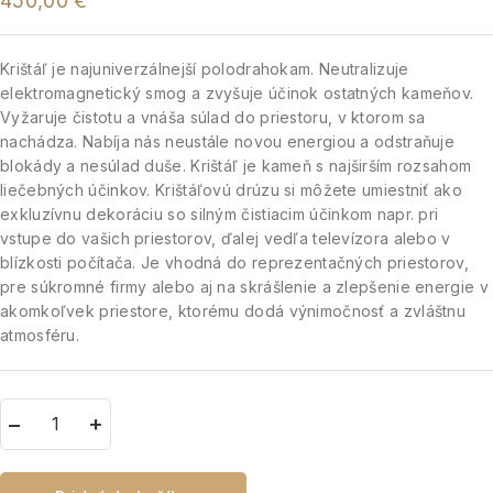
450,00
€
Krištáľ je najuniverzálnejší polodrahokam. Neutralizuje
elektromagnetický smog a zvyšuje účinok ostatných kameňov.
Vyžaruje čistotu a vnáša súlad do priestoru, v ktorom sa
nachádza. Nabíja nás neustále novou energiou a odstraňuje
blokády a nesúlad duše. Krištáľ je kameň s najširším rozsahom
liečebných účinkov. Krištáľovú drúzu si môžete umiestniť ako
exkluzívnu dekoráciu so silným čistiacim účinkom napr. pri
vstupe do vašich priestorov, ďalej vedľa televízora alebo v
blízkosti počítača. Je vhodná do reprezentačných priestorov,
pre súkromné firmy alebo aj na skrášlenie a zlepšenie energie v
akomkoľvek priestore, ktorému dodá výnimočnosť a zvláštnu
atmosféru.