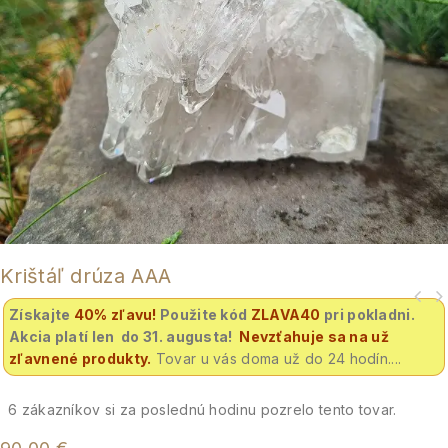
Krištáľ drúza AAA
Získajte
40% zľavu
!
Použite kód
ZLAVA40
pri pokladni.
Akcia platí len do 31. augusta!
Nevzťahuje sa na už
zľavnené produkty.
Tovar u vás doma už do 24 hodín....
6
zákazníkov si za poslednú hodinu pozrelo tento tovar.