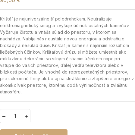
90,00
€
Krištáľ je najuniverzálnejší polodrahokam. Neutralizuje
elektromagnetický smog a zvyšuje účinok ostatných kameňov.
Vyžaruje čistotu a vnáša súlad do priestoru, v ktorom sa
nachádza. Nabíja nás neustále novou energiou a odstraňuje
blokády a nesúlad duše. Krištáľ je kameň s najširším rozsahom
liečebných účinkov. Krištáľovú drúzu si môžete umiestniť ako
exkluzívnu dekoráciu so silným čistiacim účinkom napr. pri
vstupe do vašich priestorov, ďalej vedľa televízora alebo v
blízkosti počítača. Je vhodná do reprezentačných priestorov,
pre súkromné firmy alebo aj na skrášlenie a zlepšenie energie v
akomkoľvek priestore, ktorému dodá výnimočnosť a zvláštnu
atmosféru.