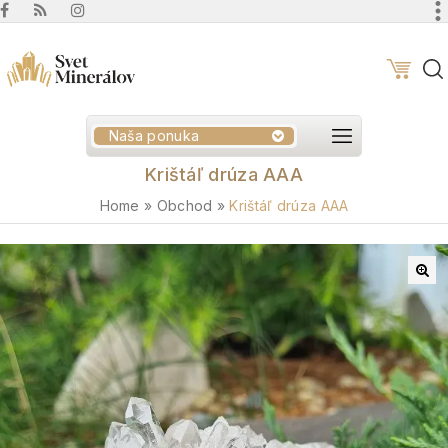
Naša ponuka
Krištáľ drúza AAA
Home
»
Obchod
»
Krištáľ drúza AAA