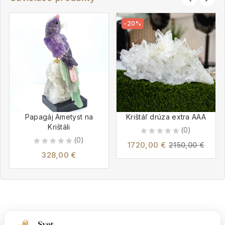
-20%
Papagáj Ametyst na
Krištáľ drúza extra AAA
Krištáli
(0)
(0)
0
1720,00
€
2150,00
€
0
out
328,00
€
out
of
of
5
5