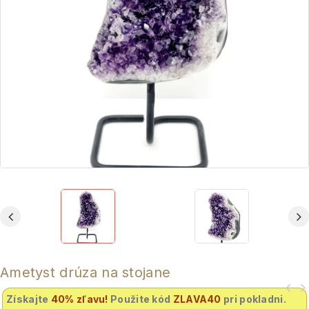
Ametyst drúza na stojane
Získajte
40% zľavu
!
Použite kód
ZLAVA40
pri pokladni.