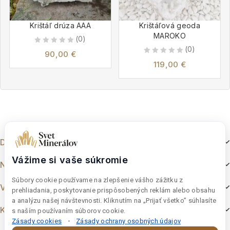
Krištáľ drúza AAA
Krištáľová geoda
MAROKO
(0)
(0)
0
90,00
€
0
out
119,00
€
out
of
of
5
5
Dokumenty
Vážime si vaše súkromie
Nakupovanie
Súbory cookie používame na zlepšenie vášho zážitku z
Výber z e-shopu
prehliadania, poskytovanie prispôsobených reklám alebo obsahu
a analýzu našej návštevnosti. Kliknutím na „Prijať všetko” súhlasíte
Kontakt
s naším používaním súborov cookie.
Zásady cookies
•
Zásady ochrany osobných údajov