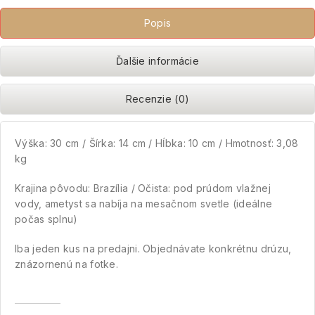
Popis
Ďalšie informácie
Recenzie (0)
Výška: 30 cm / Šírka: 14 cm / Hĺbka: 10 cm / Hmotnosť: 3,08
kg
Krajina pôvodu: Brazília / Očista: pod prúdom vlažnej
vody, ametyst sa nabíja na mesačnom svetle (ideálne
počas splnu)
Iba jeden kus na predajni. Objednávate konkrétnu drúzu,
znázornenú na fotke.