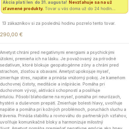
Akcia platí len do 31. augusta!
Nevzťahuje sa na už
zľavnené produkty.
Tovar u vás doma už do 24 hodín....
13
zákazníkov si za poslednú hodinu pozrelo tento tovar.
290,00
€
Ametyst chráni pred negatívnymi energiami a psychickými
útokmi, premieňa ich na lásku.
Je považovaný za prírodné
sedatívum, ktoré blokuje geopatogénne zóny a chráni pred
strachom, zlosťou a obavami.
Ametyst upokojuje myseľ,
zmierňuje stres, napätie a prináša vnútorný pokoj.
Je kameňom
duchovnej čistoty, meditácie a inšpirácie.
Pomáha pri
duchovnom vývoji, aktivácii schopností a posilňuje
intuíciu.
Pôsobí blahodarne na myseľ, pomáha pri neurózach,
hystérii a duševnom prepätí.
Zmierňuje bolesti hlavy, uvoľňuje
napätie a pomáha pri kožných problémoch, poruchách sluchu a
trávenia.
Prináša stabilitu a rovnováhu do partnerských vzťahov,
uvoľňuje komunikačné bloky a harmonizuje milostný
život.
Ametyst pomáha premieňať negatívne emócie ako hnev,