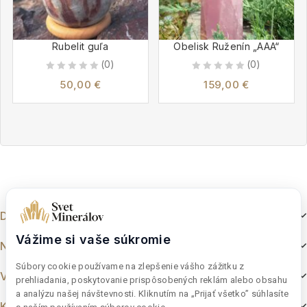
Rubelit guľa
Obelisk Ruženín „AAA“
(0)
(0)
0
0
50,00
€
159,00
€
out
out
of
of
5
5
Dokumenty
Vážime si vaše súkromie
Nakupovanie
Súbory cookie používame na zlepšenie vášho zážitku z
Výber z e-shopu
prehliadania, poskytovanie prispôsobených reklám alebo obsahu
a analýzu našej návštevnosti. Kliknutím na „Prijať všetko” súhlasíte
Kontakt