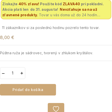
Získajte
40% zľavu
!
Použite kód
ZLAVA40
pri pokladni.
Akcia platí len do 31. augusta!
Nevzťahuje sa na už
zľavnené produkty.
Tovar u vás doma už do 24 hodín....
11
zákazníkov si za poslednú hodinu pozrelo tento tovar.
8,00
€
Púštna ruža je sádrovec, tvorený v zhlukom kryštálov.
Pridať do košíka