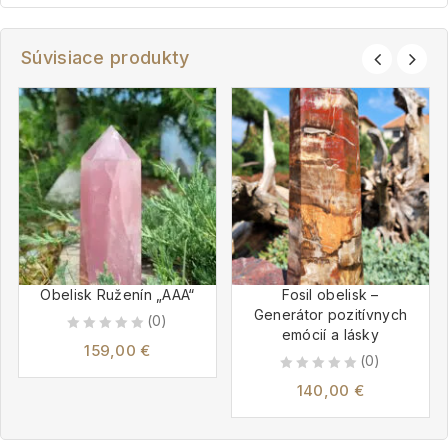
Súvisiace produkty
Obelisk Ruženín „AAA“
Fosil obelisk –
Generátor pozitívnych
(0)
emócií a lásky
0
159,00
€
(0)
out
0
140,00
€
of
out
5
of