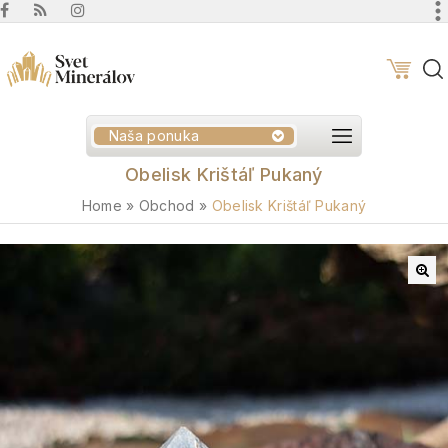
Naša ponuka
Obelisk Krištáľ Pukaný
Home
»
Obchod
»
Obelisk Krištáľ Pukaný