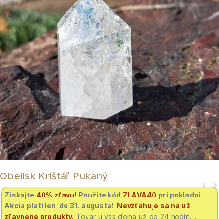
Obelisk Krištáľ Pukaný
Získajte
40% zľavu
!
Použite kód
ZLAVA40
pri pokladni.
Akcia platí len do 31. augusta!
Nevzťahuje sa na už
zľavnené produkty.
Tovar u vás doma už do 24 hodín....