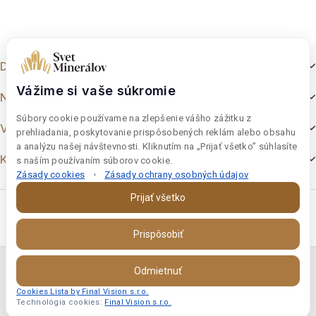
5
Dokumenty
Vážime si vaše súkromie
Nakupovanie
Súbory cookie používame na zlepšenie vášho zážitku z
Výber z e-shopu
prehliadania, poskytovanie prispôsobených reklám alebo obsahu
a analýzu našej návštevnosti. Kliknutím na „Prijať všetko” súhlasíte
Kontakt
s naším používaním súborov cookie.
Zásady cookies
•
Zásady ochrany osobných údajov
Prijať všetko
Prispôsobiť
Copyright © 2026 Final Vision s.r.o. | Svet-Mineralov s.r.o.
Odmietnuť
IČO:46997181 DIČ:SK 2023693386
Cookies Lista by Final Vision s.r.o.
Technológia cookies:
Final Vision s.r.o.