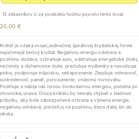
13
zákazníkov si za poslednú hodinu pozrelo tento tovar.
20,00
€
Krištáľ je vďaka svojej jedinečnej špirálovej kryštalickej forme
najúčinnejší liečivý kryštál. Negatívnu energiu odoberá a
pozitívnu dodáva, ochraňuje auru, odstraňuje energetické bloky,
nečistoty a disharmónie duše, prečisťuje myšlienky a navodzuje
pokoj, podporuje inšpiráciu, sebapoznanie. Zlepšuje vnímavosť,
sústredenosť, pamäť, porozumenie, vnútornú rovnováhu.
Posilňuje a nabíja nás novou životodarnou energiou, pomáha pri
chronickej únave. Drúza krištáľu by nemala chýbať v žiadnom
príbytku, aby bola zabezpečená ochrana a výmena energie,
negatívnu odoberá, prečistí ju na pozitívnu, ktorú ďalej šíri do
okolia.