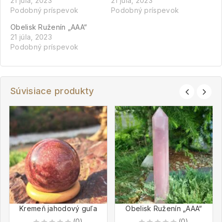
21 júla, 2023
21 júla, 2023
Podobný príspevok
Podobný príspevok
Obelisk Ruženín „AAA“
21 júla, 2023
Podobný príspevok
Súvisiace produkty
Kremeň jahodový guľa
Obelisk Ruženín „AAA“
(0)
(0)