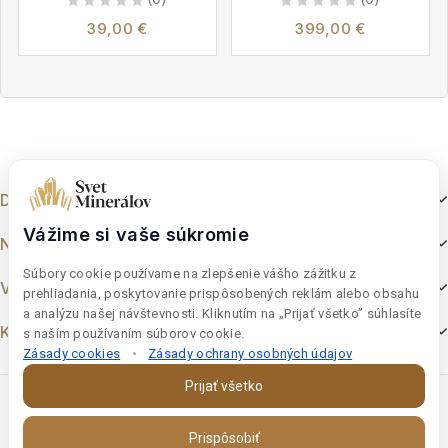
0
0
39,00
€
399,00
€
out
out
of
of
5
5
Dokumenty
Vážime si vaše súkromie
Nakupovanie
Súbory cookie používame na zlepšenie vášho zážitku z
Výber z e-shopu
prehliadania, poskytovanie prispôsobených reklám alebo obsahu
a analýzu našej návštevnosti. Kliknutím na „Prijať všetko” súhlasíte
Kontakt
s naším používaním súborov cookie.
Zásady cookies
•
Zásady ochrany osobných údajov
Prijať všetko
Prispôsobiť