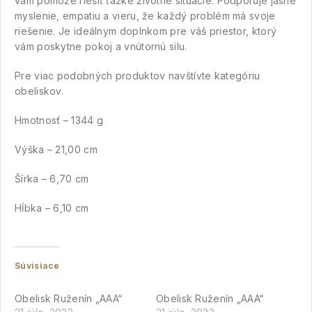
vám pomôže riešiť ťažké životné situácie. Podporuje jasné
myslenie, empatiu a vieru, že každý problém má svoje
riešenie. Je ideálnym doplnkom pre váš priestor, ktorý
vám poskytne pokoj a vnútornú silu.
Pre viac podobných produktov navštívte
kategóriu
obeliskov
.
Hmotnosť – 1344 g
Výška – 21,00 cm
Šírka – 6,70 cm
Hĺbka – 6,10 cm
Súvisiace
Obelisk Ruženín „AAA“
Obelisk Ruženín „AAA“