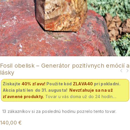
Fosil obelisk – Generátor pozitívnych emócií a
lásky
Získajte
40% zľavu
!
Použite kód
ZLAVA40
pri pokladni.
Akcia platí len do 31. augusta!
Nevzťahuje sa na už
zľavnené produkty.
Tovar u vás doma už do 24 hodín....
13
zákazníkov si za poslednú hodinu pozrelo tento tovar.
140,00
€