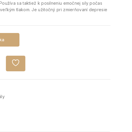
Používa sa taktiež k posilneniu emočnej sily počas
 veľkým tlakom. Je užitočný pri zmierňovaní depresie
íka
ály