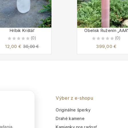
Hríbik Krištáľ
Obelisk Ruženín „AAA
(0)
(0)
0
0
12,00
€
399,00
€
30,00
€
out
out
of
of
5
5
nie
Výber z e-shopu
o
Originálne šperky
m
Drahé kamene
adania,
Kamienky pre radosť