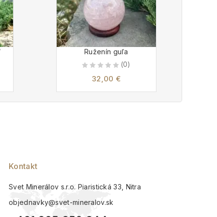
“
Ruženín guľa
Hr
(0)
0
32,00
€
out
of
5
Kontakt
Svet Minerálov s.r.o. Piaristická 33, Nitra
objednavky@svet-mineralov.sk