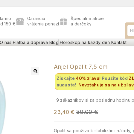
darmo
Garancia
Špeciálne akcie
ad 150 €
vrátenia penazí
a darčeky
O nás
Platba a doprava
Blog
Horoskop na každý deň
Kontakt
Anjel Opalit 7,5 cm
Získajte
40% zľavu
!
Použite kód
Z
augusta!
Nevzťahuje sa na už zľa
9
zákazníkov si za poslednú hodinu po
39,00
€
23,40
€
Opalit sa používa k stabilizácii nálady