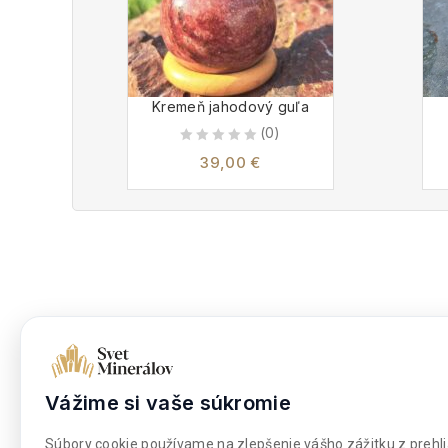
Kremeň jahodový guľa
(0)
0
39,00
€
out
of
5
Dokumenty
Nakupova
Obchodné podmienky
Moje kont
Vážime si vaše súkromie
Súbory cookies
Môj zozna
Súbory cookie používame na zlepšenie vášho zážitku z prehli
Platba a doprava
Pokladňa