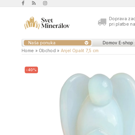
Doprava za
pri platbe n
Naša ponuka
Domov
E-shop
Home
»
Obchod
»
Anjel Opalit 7,5 cm
-40%