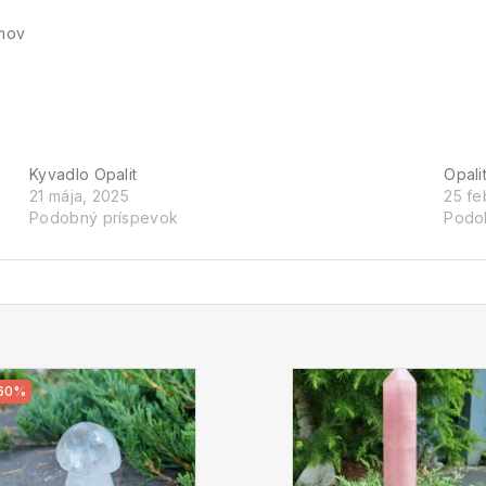
amov
Kyvadlo Opalit
Opali
21 mája, 2025
25 fe
Podobný príspevok
Podo
60%