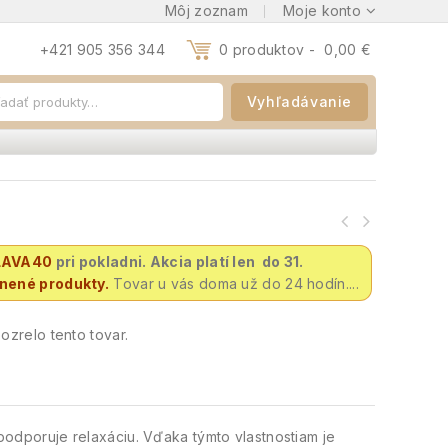
Môj zoznam
Moje konto
+421 905 356 344
0 produktov -
0,00
€
Vyhľadávanie
LAVA40
pri pokladni. Akcia platí len do 31.
vnené produkty.
Tovar u vás doma už do 24 hodín....
zrelo tento tovar.
, podporuje relaxáciu. Vďaka týmto vlastnostiam je