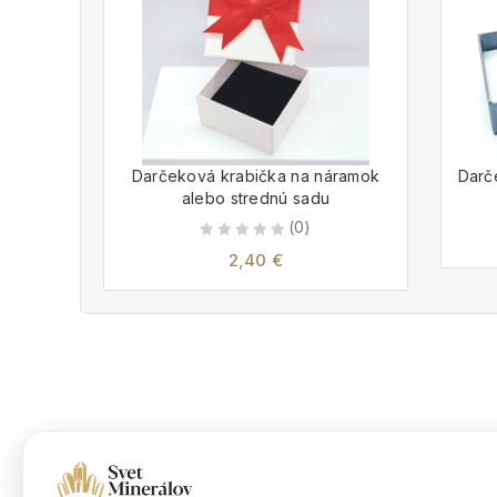
Darčeková krabička na náramok
Darč
alebo strednú sadu
(0)
0
2,40
€
out
of
5
Dokumenty
Nakupova