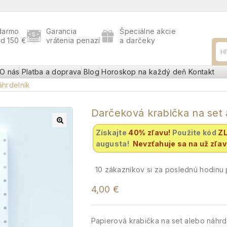
darmo
Garancia
Špeciálne akcie
ad 150 €
vrátenia penazí
a darčeky
O nás
Platba a doprava
Blog
Horoskop na každý deň
Kontakt
áhrdelník
Darčeková krabička na set 
Získajte
40% zľavu
!
Použite kód
Z
augusta!
Nevzťahuje sa na už zľa
10
zákazníkov si za poslednú hodinu p
4,00
€
Papierová krabička na set alebo náhrd