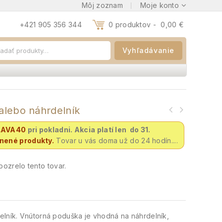
Môj zoznam
Moje konto
+421 905 356 344
0 produktov -
0,00
€
Vyhľadávanie
alebo náhrdelník
LAVA40
pri pokladni. Akcia platí len do 31.
vnené produkty.
Tovar u vás doma už do 24 hodín....
ozrelo tento tovar.
elník. Vnútorná poduška je vhodná na náhrdelník,