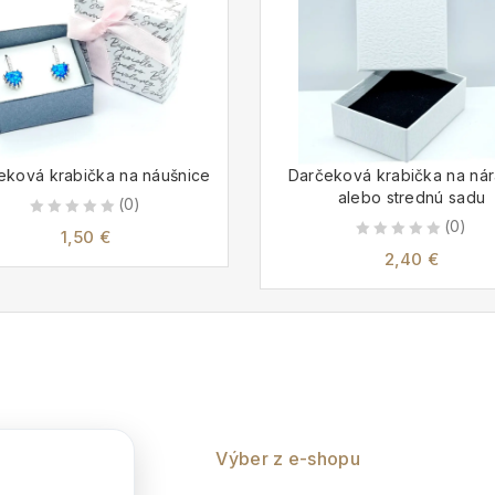
eková krabička na náušnice
Darčeková krabička na ná
alebo strednú sadu
(0)
(0)
0
1,50
€
0
out
2,40
€
out
of
of
5
5
nie
Výber z e-shopu