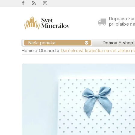
Doprava za
pri platbe n
Naša ponuka
Domov
E-shop
Home
»
Obchod
»
Darčeková krabička na set alebo n