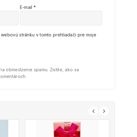
E-mail
*
a webovú stránku v tomto prehliadači pre moje
t na obmedzenie spamu.
Zistite, ako sa
komentároch.