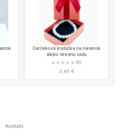
ramok
Darčeková krabička na náramok
Darče
alebo strednú sadu
(0)
0
2,40
€
out
of
5
Kontakt