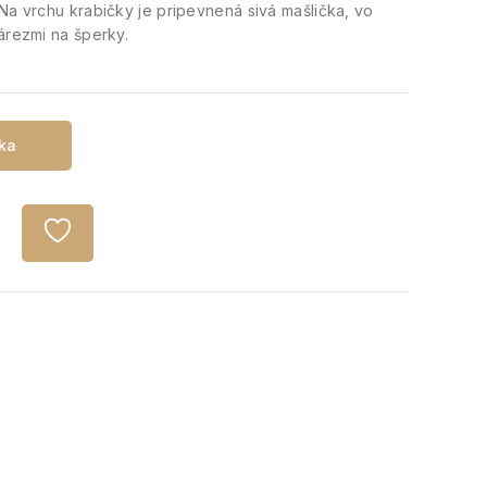
Na vrchu krabičky je pripevnená sivá mašlička, vo
árezmi na šperky.
íka