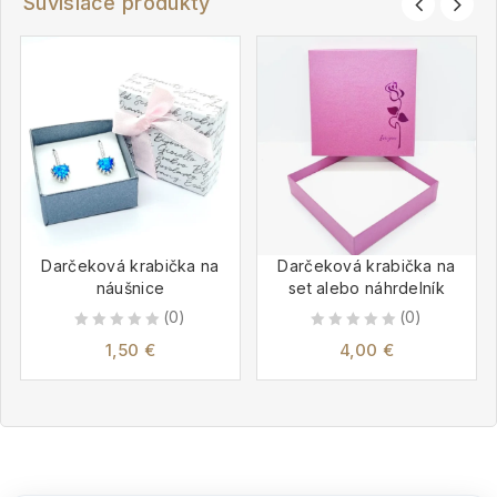
Súvisiace produkty
Darčeková krabička na
Darčeková krabička na
náušnice
set alebo náhrdelník
(0)
(0)
0
0
1,50
€
4,00
€
out
out
of
of
5
5