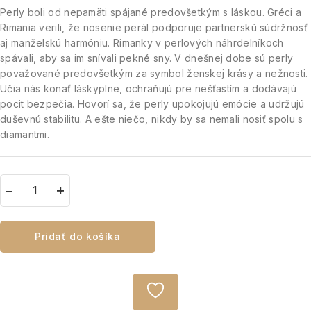
Perly boli od nepamäti spájané predovšetkým s láskou. Gréci a
Rimania verili, že nosenie perál podporuje partnerskú súdržnosť
aj manželskú harmóniu. Rimanky v perlových náhrdelníkoch
spávali, aby sa im snívali pekné sny. V dnešnej dobe sú perly
považované predovšetkým za symbol ženskej krásy a nežnosti.
Učia nás konať láskyplne, ochraňujú pre nešťastím a dodávajú
pocit bezpečia. Hovorí sa, že perly upokojujú emócie a udržujú
duševnú stabilitu. A ešte niečo, nikdy by sa nemali nosiť spolu s
diamantmi.
Pridať do košíka