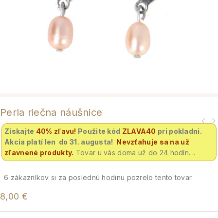
Perla riečna náušnice
Získajte
40% zľavu
!
Použite kód
ZLAVA40
pri pokladni.
Akcia platí len do 31. augusta!
Nevzťahuje sa na už
zľavnené produkty.
Tovar u vás doma už do 24 hodín....
6
zákazníkov si za poslednú hodinu pozrelo tento tovar.
8,00
€