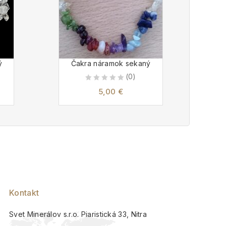
ý
Čakra náramok sekaný
Tu
(0)
0
5,00
€
out
of
5
Kontakt
Svet Minerálov s.r.o. Piaristická 33, Nitra