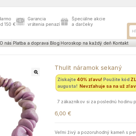
darmo
Garancia
Špeciálne akcie
ad 150 €
vrátenia penazí
a darčeky
O nás
Platba a doprava
Blog
Horoskop na každý deň
Kontakt
Thulit náramok sekaný
Získajte
40% zľavu
!
Použite kód
Z
augusta!
Nevzťahuje sa na už zľa
9
zákazníkov si za poslednú hodinu po
6,00
€
Veľmi živý a pozoruhodný kameň s pev