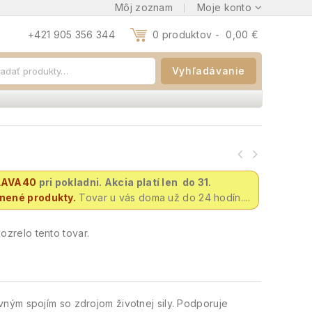
Môj zoznam
Moje konto
+421 905 356 344
0 produktov -
0,00
€
Vyhľadávanie
LAVA40
pri pokladni. Akcia platí len do 31.
vnené produkty.
Tovar u vás doma už do 24 hodín....
zrelo tento tovar.
ným spojím so zdrojom životnej sily. Podporuje