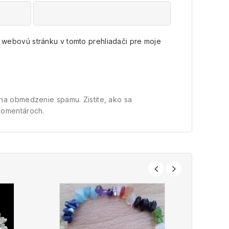
a webovú stránku v tomto prehliadači pre moje
t na obmedzenie spamu.
Zistite, ako sa
komentároch.