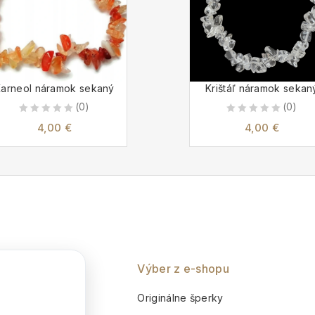
arneol náramok sekaný
Krištáľ náramok sekan
(0)
(0)
0
0
4,00
€
4,00
€
out
out
of
of
5
5
nie
Výber z e-shopu
o
Originálne šperky