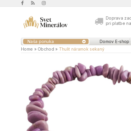
Doprava za
pri platbe n
Naša ponuka
Domov
E-shop
Home
»
Obchod
»
Thulit náramok sekaný