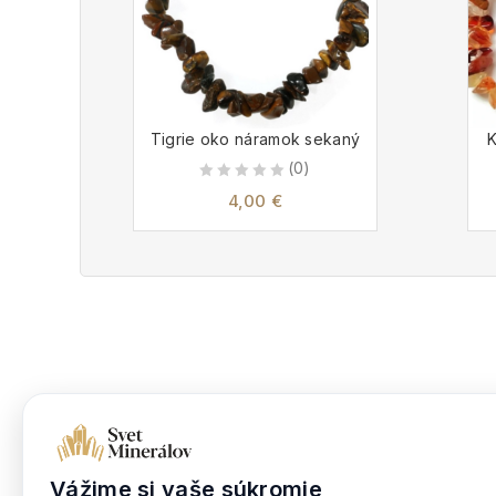
Tigrie oko náramok sekaný
K
(0)
0
4,00
€
out
of
5
Dokumenty
Nakupova
Obchodné podmienky
Moje kont
Vážime si vaše súkromie