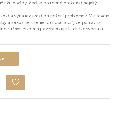
 účinkuje vždy, keď je potrebné prekonať nejaký
osť a vynaliezavosť pri riešení problémov. V citovom
úžby a sexuálne cítenie. Učí pochopiť, že pohlavná
lne súčasti života a povzbudzuje k ich tvorivému a
íka