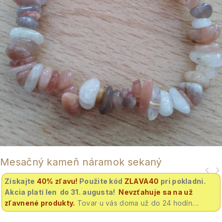
Mesačný kameň náramok sekaný
Získajte
40% zľavu
!
Použite kód
ZLAVA40
pri pokladni.
Akcia platí len do 31. augusta!
Nevzťahuje sa na už
zľavnené produkty.
Tovar u vás doma už do 24 hodín....