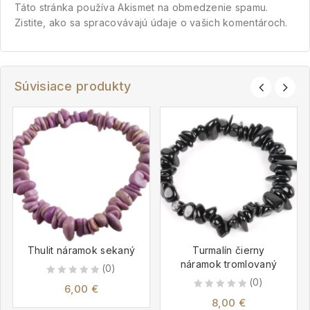
Táto stránka používa Akismet na obmedzenie spamu.
Zistite, ako sa spracovávajú údaje o vašich komentároch.
Súvisiace produkty
Thulit náramok sekaný
Turmalín čierny
náramok tromlovaný
(0)
(0)
0
6,00
€
0
out
8,00
€