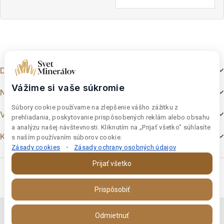
out
of
of
5
5
Dokumenty
Vážime si vaše súkromie
Nakupovanie
Súbory cookie používame na zlepšenie vášho zážitku z
Výber z e-shopu
prehliadania, poskytovanie prispôsobených reklám alebo obsahu
a analýzu našej návštevnosti. Kliknutím na „Prijať všetko” súhlasíte
Kontakt
s naším používaním súborov cookie.
Zásady cookies
•
Zásady ochrany osobných údajov
Prijať všetko
Prispôsobiť
Copyright © 2026 Final Vision s.r.o. | Svet-Mineralov s.r.o.
Odmietnuť
IČO:46997181 DIČ:SK 2023693386