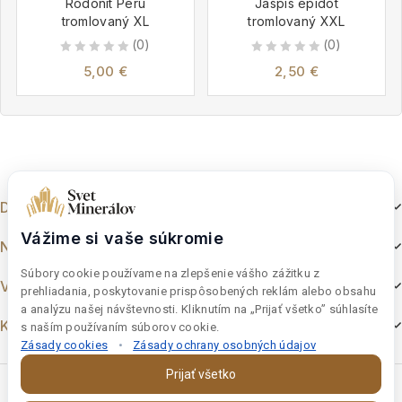
Rodonit Peru
Jaspis epidot
tromlovaný XL
tromlovaný XXL
(0)
(0)
0
0
5,00
€
2,50
€
out
out
of
of
5
5
Dokumenty
Vážime si vaše súkromie
Nakupovanie
Súbory cookie používame na zlepšenie vášho zážitku z
Výber z e-shopu
prehliadania, poskytovanie prispôsobených reklám alebo obsahu
a analýzu našej návštevnosti. Kliknutím na „Prijať všetko” súhlasíte
Kontakt
s naším používaním súborov cookie.
Zásady cookies
•
Zásady ochrany osobných údajov
Prijať všetko