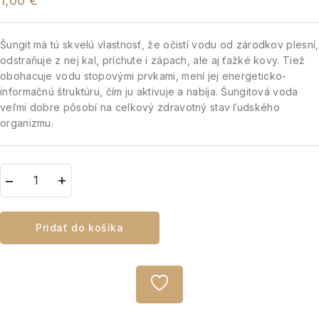
1,00
€
Šungit má tú skvelú vlastnosť, že očistí vodu od zárodkov plesní,
odstraňuje z nej kal, príchute i zápach, ale aj ťažké kovy. Tiež
obohacuje vodu stopovými prvkami, mení jej energeticko-
informačnú štruktúru, čím ju aktivuje a nabíja. Šungitová voda
veľmi dobre pôsobí na celkový zdravotný stav ľudského
organizmu.
Pridať do košíka