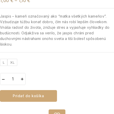
1,00
€
–
1,10
€
Jaspis – kameň označovaný ako “matka všetkých kameňov”.
Vzbudzuje túžbu konať dobro, čím nás robí lepším človekom.
Vnáša radosť do života, znižuje stres a vyjasňuje vyhliadky do
budúcnosti. Odjakživa sa verilo, že jaspis chráni pred
duchovnými nástrahami onoho sveta a tíši bolesť spôsobenú
láskou.
L
XL
Pridať do košíka