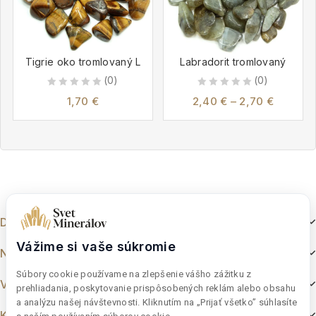
Tigrie oko tromlovaný L
Labradorit tromlovaný
(0)
(0)
0
0
1,70
€
2,40
€
–
2,70
€
out
out
of
of
5
5
Dokumenty
Vážime si vaše súkromie
Nakupovanie
Súbory cookie používame na zlepšenie vášho zážitku z
Výber z e-shopu
prehliadania, poskytovanie prispôsobených reklám alebo obsahu
a analýzu našej návštevnosti. Kliknutím na „Prijať všetko” súhlasíte
Kontakt