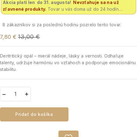
Akcia platí len do 31. augusta!
Nevzťahuje sa na už
zľavnené produkty.
Tovar u vás doma už do 24 hodín....
8
zákazníkov si za poslednú hodinu pozrelo tento tovar.
13,00
€
7,80
€
Dentritický opál – mierál nádeje, lásky a vernosti. Odhaľuje
talenty, udržuje harmóniu vo vzťahoch a podporuje emocionálnu
stabilitu.
Pridať do košíka