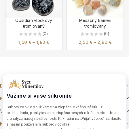
Obsidián vločkový
Mesačný kameň
tromlovaný
tromlovaný
(0)
(0)
0
0
1,50
€
–
1,80
€
2,50
€
–
2,90
€
out
out
of
of
5
5
Dokumenty
Vážime si vaše súkromie
Nakupovanie
Súbory cookie používame na zlepšenie vášho zážitku z
Výber z e-shopu
prehliadania, poskytovanie prispôsobených reklám alebo obsahu
a analýzu našej návštevnosti. Kliknutím na „Prijať všetko” súhlasíte
Kontakt
s naším používaním súborov cookie.