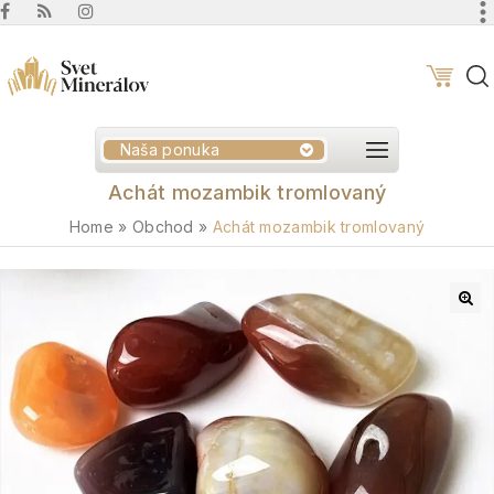
Naša ponuka
Achát mozambik tromlovaný
Home
»
Obchod
»
Achát mozambik tromlovaný