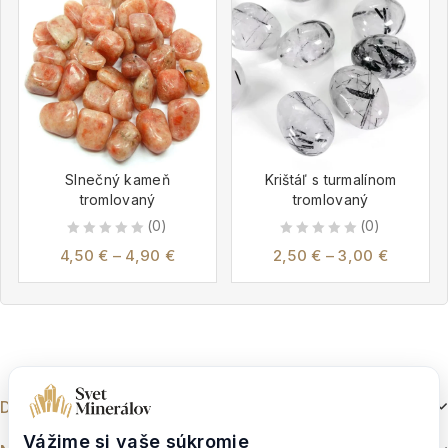
Slnečný kameň
Krištáľ s turmalínom
tromlovaný
tromlovaný
(0)
(0)
0
0
4,50
€
–
4,90
€
2,50
€
–
3,00
€
out
out
of
of
5
5
Dokumenty
Vážime si vaše súkromie