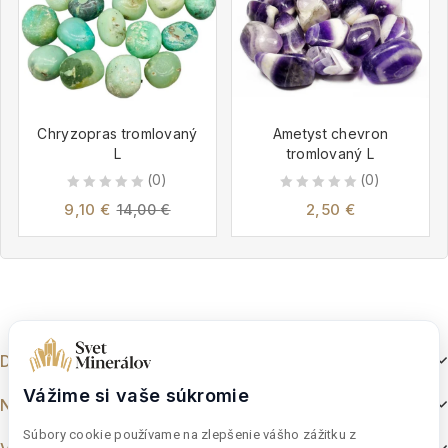
Chryzopras tromlovaný
Ametyst chevron
L
tromlovaný L
(0)
(0)
0
0
9,10
€
2,50
€
14,00
€
out
out
of
of
5
5
Dokumenty
Vážime si vaše súkromie
Nakupovanie
Súbory cookie používame na zlepšenie vášho zážitku z