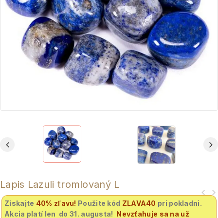
Lapis Lazuli tromlovaný L
Získajte
40% zľavu
!
Použite kód
ZLAVA40
pri pokladni.
Akcia platí len do 31. augusta!
Nevzťahuje sa na už