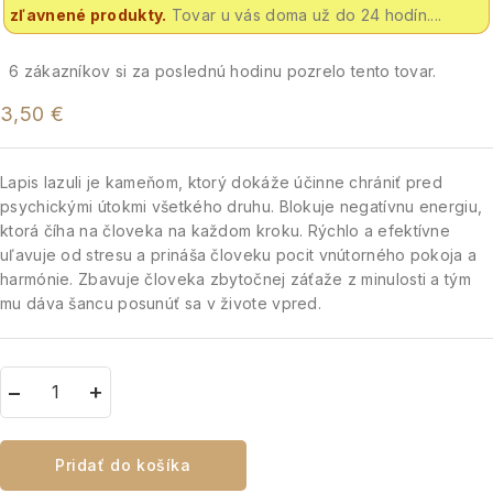
zľavnené produkty.
Tovar u vás doma už do 24 hodín....
6
zákazníkov si za poslednú hodinu pozrelo tento tovar.
3,50
€
Lapis lazuli je kameňom, ktorý dokáže účinne chrániť pred
psychickými útokmi všetkého druhu. Blokuje negatívnu energiu,
ktorá číha na človeka na každom kroku. Rýchlo a efektívne
uľavuje od stresu a prináša človeku pocit vnútorného pokoja a
harmónie. Zbavuje človeka zbytočnej záťaže z minulosti a tým
mu dáva šancu posunúť sa v živote vpred.
Pridať do košíka