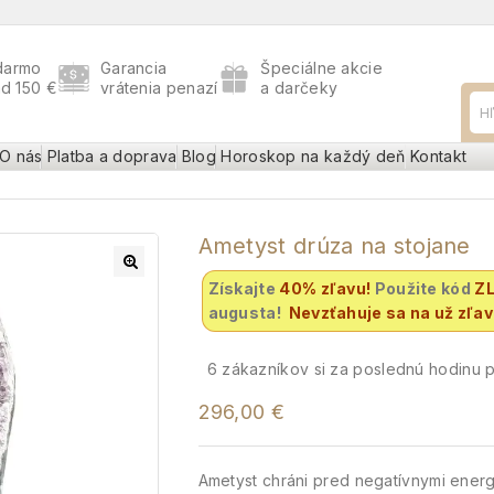
darmo
Garancia
Špeciálne akcie
ad 150 €
vrátenia penazí
a darčeky
O nás
Platba a doprava
Blog
Horoskop na každý deň
Kontakt
Ametyst drúza na stojane
Získajte
40% zľavu
!
Použite kód
Z
augusta!
Nevzťahuje sa na už zľa
6
zákazníkov si za poslednú hodinu po
296,00
€
Ametyst chráni pred negatívnymi energ