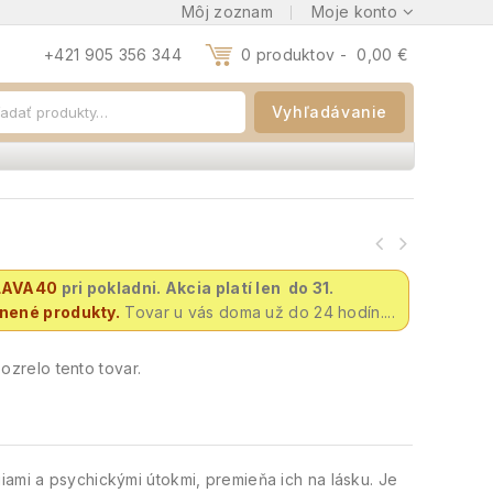
Môj zoznam
Moje konto
+421 905 356 344
0 produktov -
0,00
€
Vyhľadávanie
LAVA40
pri pokladni. Akcia platí len do 31.
vnené produkty.
Tovar u vás doma už do 24 hodín....
zrelo tento tovar.
iami a psychickými útokmi, premieňa ich na lásku.
Je