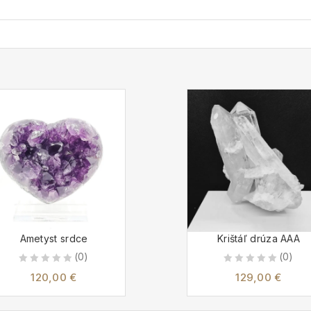
Ametyst srdce
Krištáľ drúza AAA
(0)
(0)
0
0
120,00
€
129,00
€
out
out
of
of