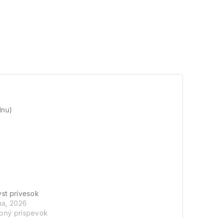
lnu)
st prívesok
na, 2026
bný príspevok