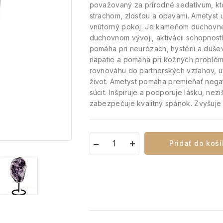
považovaný za prírodné sedatívum, kt
strachom, zlosťou a obavami.
Ametyst u
vnútorný pokoj.
Je kameňom duchovnej 
duchovnom vývoji, aktivácii schopností 
pomáha pri neurózach, hystérii a duše
napätie a pomáha pri kožných problém
rovnováhu do partnerských vzťahov, u
život.
Ametyst pomáha premieňať negatí
súcit.
Inšpiruje a podporuje lásku, nez
zabezpečuje kvalitný spánok.
Zvyšuje 
Pridať do koš