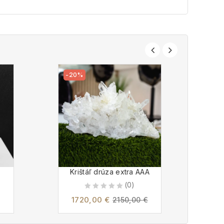
-20%
Krištáľ drúza extra AAA
(0)
0
1720,00
€
2150,00
€
out
of