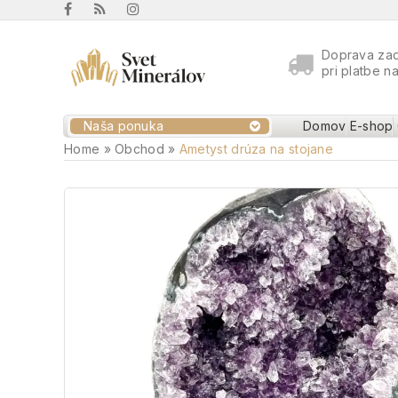
Doprava za
pri platbe n
Naša ponuka
Domov
E-shop
Home
»
Obchod
»
Ametyst drúza na stojane