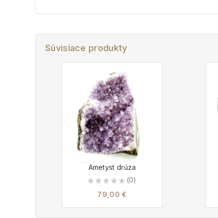
Súvisiace produkty
Ametyst drúza
(0)
0
79,00
€
out
of