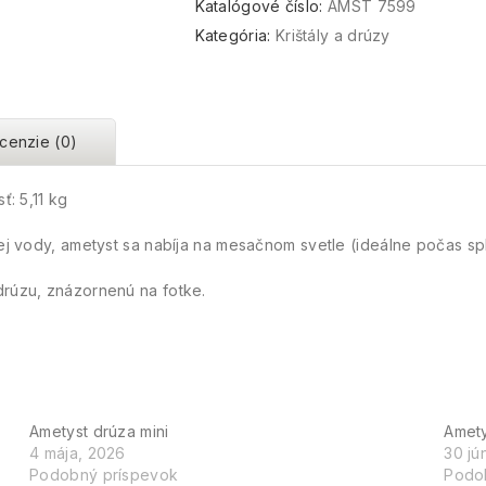
Katalógové číslo:
AMST 7599
Kategória:
Krištály a drúzy
cenzie (0)
ť: 5,11 kg
nej vody, ametyst sa nabíja na mesačnom svetle (ideálne počas sp
drúzu, znázornenú na fotke.
Ametyst drúza mini
Amety
4 mája, 2026
30 jú
Podobný príspevok
Podo