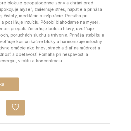
oré blokuje geopatogénne zóny a chráni pred
pokojuje myseľ, zmierňuje stres, napätie a prináša
čistoty, meditácie a inšpirácie.
Pomáha pri
a posilňuje intuíciu.
Pôsobí blahodarne na myseľ,
vnom prepätí.
Zmierňuje bolesti hlavy, uvoľňuje
och, poruchách sluchu a trávenia.
Prináša stabilitu a
voľňuje komunikačné bloky a harmonizuje milostný
vne emócie ako hnev, strach a žiaľ na múdrosť a
ištnosť a obetavosť.
Pomáha pri nespavosti a
energiu, vitalitu a koncentráciu.
íka