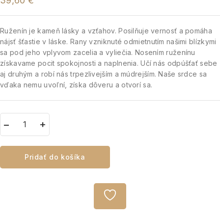
39,60
€
Ruženín je kameň lásky a vzťahov. Posilňuje vernosť a pomáha
nájsť šťastie v láske. Rany vzniknuté odmietnutím našimi blízkymi
sa pod jeho vplyvom zacelia a vyliečia. Nosením ruženínu
získavame pocit spokojnosti a naplnenia. Učí nás odpúšťať sebe
aj druhým a robí nás trpezlivejším a múdrejším. Naše srdce sa
vďaka nemu uvoľní, získa dôveru a otvorí sa.
Pridať do košíka