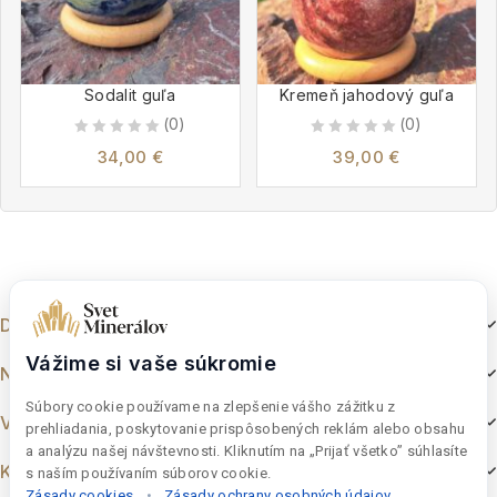
Sodalit guľa
Kremeň jahodový guľa
(0)
(0)
0
0
34,00
€
39,00
€
out
out
of
of
5
5
Dokumenty
Vážime si vaše súkromie
Nakupovanie
Súbory cookie používame na zlepšenie vášho zážitku z
Výber z e-shopu
prehliadania, poskytovanie prispôsobených reklám alebo obsahu
a analýzu našej návštevnosti. Kliknutím na „Prijať všetko” súhlasíte
Kontakt
s naším používaním súborov cookie.
Zásady cookies
•
Zásady ochrany osobných údajov