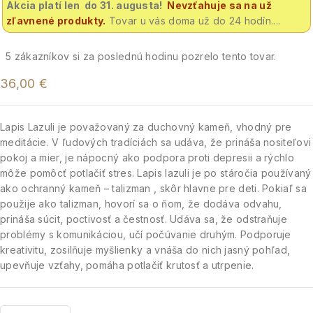
Akcia platí len do 31. augusta!
Nevzťahuje sa na už
zľavnené produkty.
Tovar u vás doma už do 24 hodín....
5
zákazníkov si za poslednú hodinu pozrelo tento tovar.
36,00
€
Lapis Lazuli je považovaný za duchovný kameň, vhodný pre
meditácie. V ľudových tradíciách sa udáva, že prináša nositeľovi
pokoj a mier, je nápocný ako podpora proti depresii a rýchlo
môže pomôcť potlačiť stres. Lapis lazuli je po stáročia používaný
ako ochranný kameň – talizman , skôr hlavne pre deti. Pokiaľ sa
použije ako talizman, hovorí sa o ňom, že dodáva odvahu,
prináša súcit, poctivosť a čestnosť. Udáva sa, že odstraňuje
problémy s komunikáciou, učí počúvanie druhým. Podporuje
kreativitu, zosilňuje myšlienky a vnáša do nich jasný pohľad,
upevňuje vzťahy, pomáha potlačiť krutosť a utrpenie.