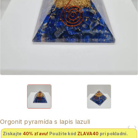
Orgonit pyramída s lapis lazuli
Získajte
40% zľavu
!
Použite kód
ZLAVA40
pri pokladni.