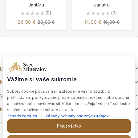
Jantáru
Jantáru
(0)
(0)
0
0
26,50
€
14,00
€
29,00
€
16,00
€
out
out
of
of
5
5
Dokumenty
Vážime si vaše súkromie
Nakupovanie
Súbory cookie používame na zlepšenie vášho zážitku z
Výber z e-shopu
prehliadania, poskytovanie prispôsobených reklám alebo obsahu
a analýzu našej návštevnosti. Kliknutím na „Prijať všetko” súhlasíte
Kontakt
s naším používaním súborov cookie.
Zásady cookies
•
Zásady ochrany osobných údajov
Prijať všetko