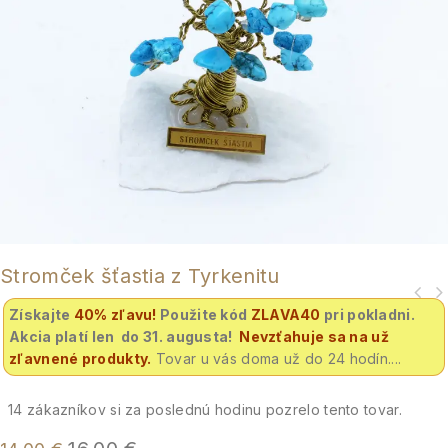
Stromček šťastia z Tyrkenitu
Získajte
40% zľavu
!
Použite kód
ZLAVA40
pri pokladni.
Akcia platí len do 31. augusta!
Nevzťahuje sa na už
zľavnené produkty.
Tovar u vás doma už do 24 hodín....
14
zákazníkov si za poslednú hodinu pozrelo tento tovar.