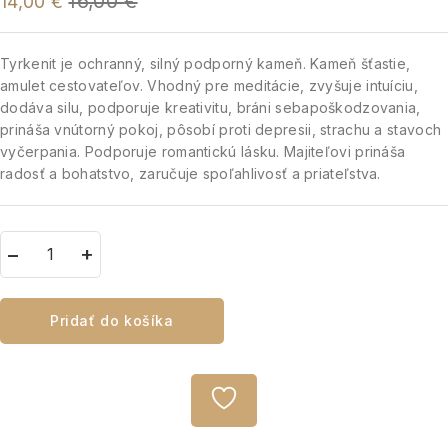
16,00
€
14,00
€
Tyrkenit je ochranný, silný podporný kameň. Kameň šťastie,
amulet cestovateľov. Vhodný pre meditácie, zvyšuje intuíciu,
dodáva silu, podporuje kreativitu, bráni sebapoškodzovania,
prináša vnútorný pokoj, pôsobí proti depresii, strachu a stavoch
vyčerpania. Podporuje romantickú lásku. Majiteľovi prináša
radosť a bohatstvo, zaručuje spoľahlivosť a priateľstva.
Pridať do košíka