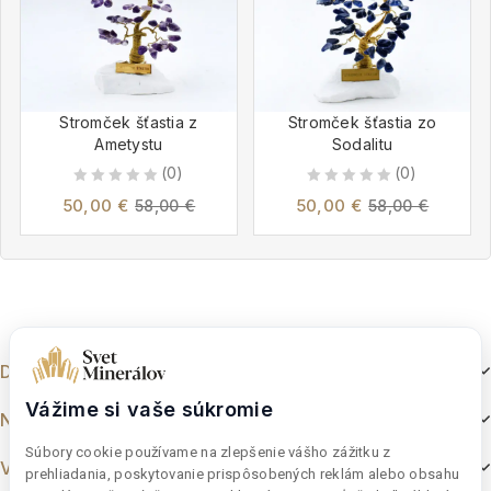
Stromček šťastia z
Stromček šťastia zo
Ametystu
Sodalitu
(0)
(0)
0
0
50,00
€
50,00
€
58,00
€
58,00
€
out
out
of
of
5
5
Dokumenty
Vážime si vaše súkromie
Nakupovanie
Súbory cookie používame na zlepšenie vášho zážitku z
Výber z e-shopu
prehliadania, poskytovanie prispôsobených reklám alebo obsahu