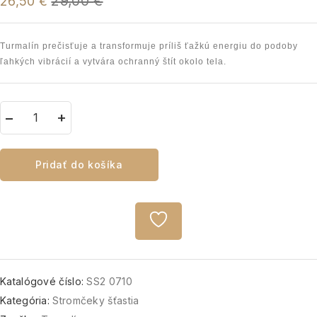
29,00
€
26,50
€
Turmalín prečisťuje a transformuje príliš ťažkú energiu do podoby
ľahkých vibrácií a vytvára ochranný štít okolo tela.
Pridať do košíka
Katalógové číslo:
SS2 0710
Kategória:
Stromčeky šťastia