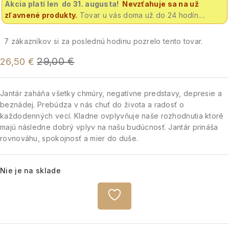
Akcia platí len do 31. augusta!
Nevzťahuje sa na už
zľavnené produkty.
Tovar u vás doma už do 24 hodín....
7
zákazníkov si za poslednú hodinu pozrelo tento tovar.
29,00
€
26,50
€
Jantár zaháňa všetky chmúry, negatívne predstavy, depresie a
beznádej. Prebúdza v nás chuť do života a radosť o
každodenných vecí. Kladne ovplyvňuje naše rozhodnutia ktoré
majú následne dobrý vplyv na našu budúcnosť. Jantár prináša
rovnováhu, spokojnosť a mier do duše.
Nie je na sklade