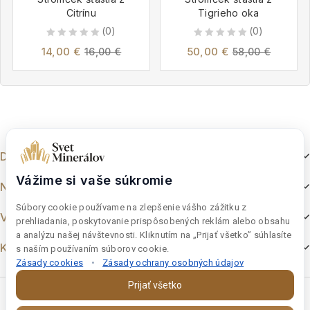
Citrínu
Tigrieho oka
(0)
(0)
0
0
14,00
€
50,00
€
16,00
€
58,00
€
out
out
of
of
5
5
Dokumenty
Vážime si vaše súkromie
Nakupovanie
Súbory cookie používame na zlepšenie vášho zážitku z
Výber z e-shopu
prehliadania, poskytovanie prispôsobených reklám alebo obsahu
a analýzu našej návštevnosti. Kliknutím na „Prijať všetko” súhlasíte
Kontakt
s naším používaním súborov cookie.
Zásady cookies
•
Zásady ochrany osobných údajov
Prijať všetko