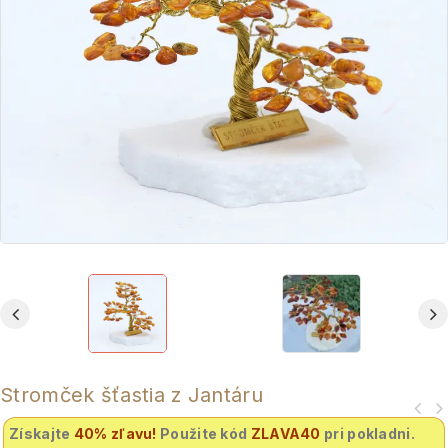
Stromček šťastia z Jantáru
Získajte
40% zľavu
!
Použite kód
ZLAVA40
pri pokladni.