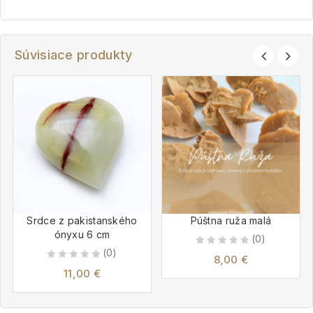
Súvisiace produkty
Srdce z pakistanského
Púštna ruža malá
ónyxu 6 cm
(0)
(0)
0
8,00
€
0
out
11,00
€
out
of
of
5