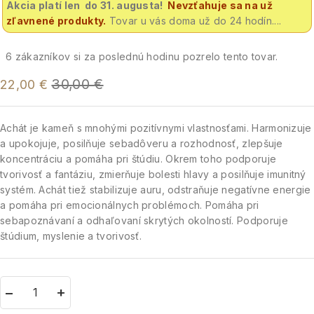
Akcia platí len do 31. augusta!
Nevzťahuje sa na už
zľavnené produkty.
Tovar u vás doma už do 24 hodín....
6
zákazníkov si za poslednú hodinu pozrelo tento tovar.
30,00
€
22,00
€
Achát je kameň s mnohými pozitívnymi vlastnosťami.
Harmonizuje
a upokojuje, posilňuje sebadôveru a rozhodnosť, zlepšuje
koncentráciu a pomáha pri štúdiu. Okrem toh
o podporuje
tvorivosť a fantáziu, zmierňuje bolesti hlavy a posilňuje imunitný
systém.
Achát tiež stabilizuje auru, odstraňuje negatívne energie
a pomáha pri emocionálnych problémoch.
Pomáha pri
sebapoznávaní a odhaľovaní skrytých okolností.
Podporuje
štúdium, myslenie a tvorivosť.