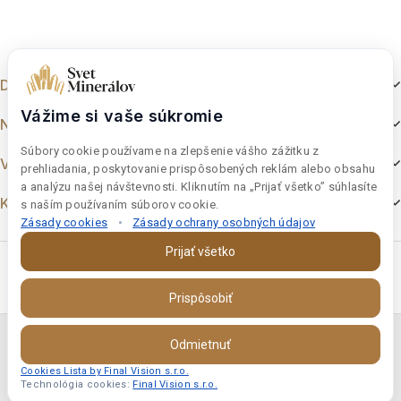
5
Dokumenty
Vážime si vaše súkromie
Nakupovanie
Súbory cookie používame na zlepšenie vášho zážitku z
Výber z e-shopu
prehliadania, poskytovanie prispôsobených reklám alebo obsahu
a analýzu našej návštevnosti. Kliknutím na „Prijať všetko” súhlasíte
Kontakt
s naším používaním súborov cookie.
Zásady cookies
•
Zásady ochrany osobných údajov
Prijať všetko
Prispôsobiť
Copyright © 2026 Final Vision s.r.o. | Svet-Mineralov s.r.o.
Odmietnuť
IČO:46997181 DIČ:SK 2023693386
Cookies Lista by Final Vision s.r.o.
Technológia cookies:
Final Vision s.r.o.