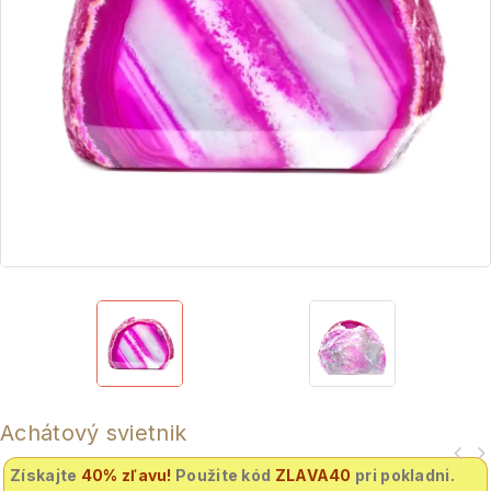
Achátový svietnik
Získajte
40% zľavu
!
Použite kód
ZLAVA40
pri pokladni.