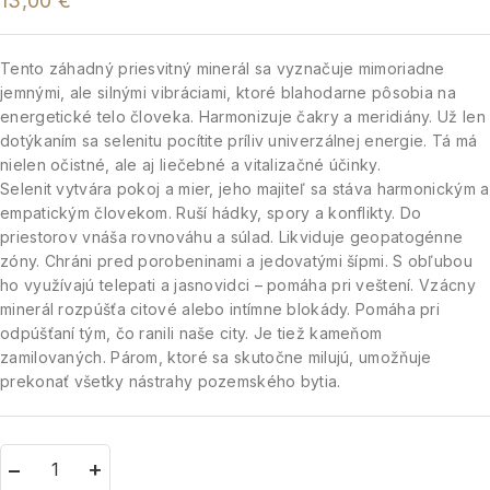
13,00
€
Tento záhadný priesvitný minerál sa vyznačuje mimoriadne
jemnými, ale silnými vibráciami, ktoré blahodarne pôsobia na
energetické telo človeka. Harmonizuje čakry a meridiány. Už len
dotýkaním sa selenitu pocítite príliv univerzálnej energie. Tá má
nielen očistné, ale aj liečebné a vitalizačné účinky.
Selenit vytvára pokoj a mier, jeho majiteľ sa stáva harmonickým a
empatickým človekom. Ruší hádky, spory a konflikty. Do
priestorov vnáša rovnováhu a súlad. Likviduje geopatogénne
zóny. Chráni pred porobeninami a jedovatými šípmi. S obľubou
ho využívajú telepati a jasnovidci – pomáha pri veštení. Vzácny
minerál rozpúšťa citové alebo intímne blokády. Pomáha pri
odpúšťaní tým, čo ranili naše city. Je tiež kameňom
zamilovaných. Párom, ktoré sa skutočne milujú, umožňuje
prekonať všetky nástrahy pozemského bytia.