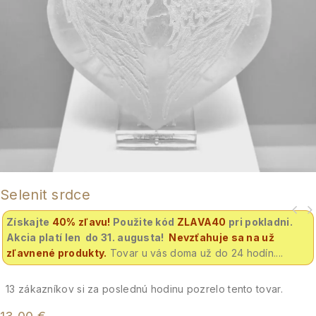
Selenit srdce
Získajte
40% zľavu
!
Použite kód
ZLAVA40
pri pokladni.
Akcia platí len do 31. augusta!
Nevzťahuje sa na už
zľavnené produkty.
Tovar u vás doma už do 24 hodín....
13
zákazníkov si za poslednú hodinu pozrelo tento tovar.