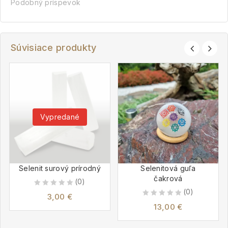
Podobný príspevok
Súvisiace produkty
Vypredané
Selenit surový prírodný
Selenitová guľa
čakrová
(0)
(0)
0
3,00
€
0
out
13,00
€
out
of
of