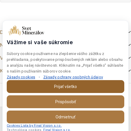
5
5
Dokumenty
Vážime si vaše súkromie
Nakupovanie
Súbory cookie používame na zlepšenie vášho zážitku z
Výber z e-shopu
prehliadania, poskytovanie prispôsobených reklám alebo obsahu
a analýzu našej návštevnosti. Kliknutím na „Prijať všetko” súhlasíte
Kontakt
s naším používaním súborov cookie.
Zásady cookies
•
Zásady ochrany osobných údajov
Prijať všetko
Prispôsobiť
Copyright © 2026 Final Vision s.r.o. | Svet-Mineralov s.r.o.
Odmietnuť
IČO:46997181 DIČ:SK 2023693386
Cookies Lista by Final Vision s.r.o.
Technológia cookies:
Final Vision s.r.o.