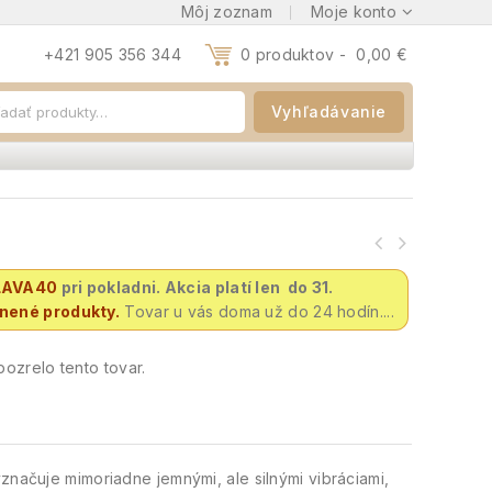
Môj zoznam
Moje konto
+421 905 356 344
0 produktov -
0,00
€
Vyhľadávanie
LAVA40
pri pokladni. Akcia platí len do 31.
vnené produkty.
Tovar u vás doma už do 24 hodín....
ozrelo tento tovar.
značuje mimoriadne jemnými, ale silnými vibráciami,