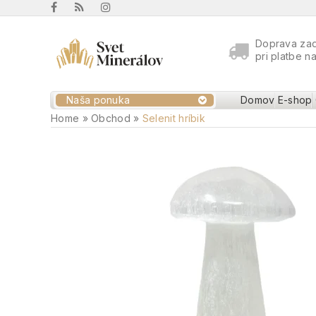
Doprava za
pri platbe n
Naša ponuka
Domov
E-shop
Home
»
Obchod
»
Selenit hríbik