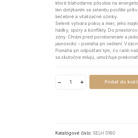
ktoré blahodarne pôsobia na energetic
len dotýkaním sa selenitu pocítite príli
liečebné a vitalizačné účinky.
Selenit vytvára pokoj a mier, jeho maj
hádky, spory a konflikty. Do priestor
zóny. Chráni pred porobeninami a jedov
jasnovidci – pomáha pri veštení. Vzácn
Pomáha pri odpúšťaní tým, čo ranili na
sa skutočne milujú, umožňuje prekona
Pridať do koš
Katalógové číslo:
SELH 0180