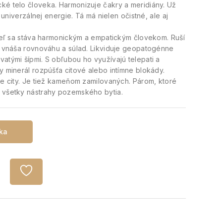
ké telo človeka. Harmonizuje čakry a meridiány. Už
v univerzálnej energie. Tá má nielen očistné, ale aj
iteľ sa stáva harmonickým a empatickým človekom. Ruší
ov vnáša rovnováhu a súlad. Likviduje geopatogénne
atými šípmi. S obľubou ho využívajú telepati a
y minerál rozpúšťa citové alebo intímne blokády.
še city. Je tiež kameňom zamilovaných. Párom, ktoré
ť všetky nástrahy pozemského bytia.
íka