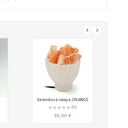
Selenitová lampa ORANGE
Sel
(0)
0
65,00
€
out
of