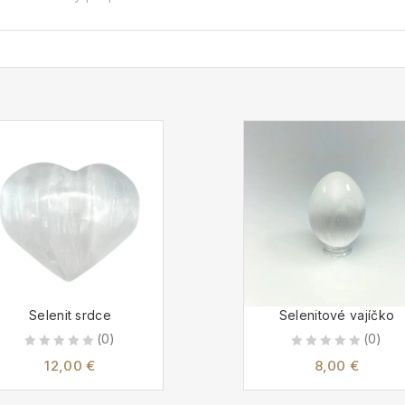
Selenit srdce
Selenitové vajíčko
(0)
(0)
0
0
12,00
€
8,00
€
out
out
of
of