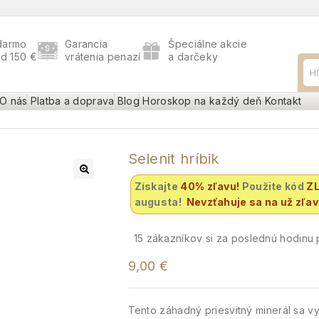
darmo
Garancia
Špeciálne akcie
ad 150 €
vrátenia penazí
a darčeky
O nás
Platba a doprava
Blog
Horoskop na každý deň
Kontakt
Selenit hríbik
Získajte
40% zľavu
!
Použite kód
Z
augusta!
Nevzťahuje sa na už zľa
15
zákazníkov si za poslednú hodinu p
9,00
€
Tento záhadný priesvitný minerál sa vy