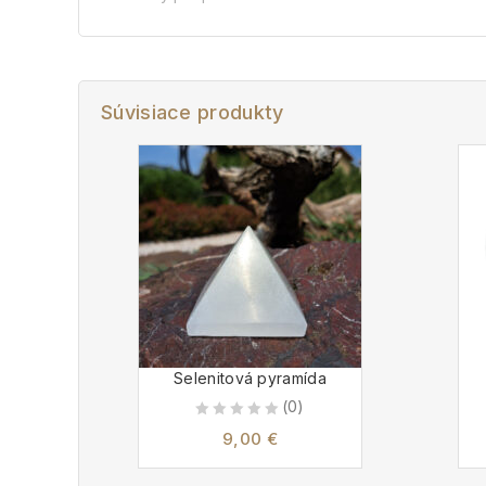
Súvisiace produkty
Selenitová pyramída
(0)
0
9,00
€
out
of