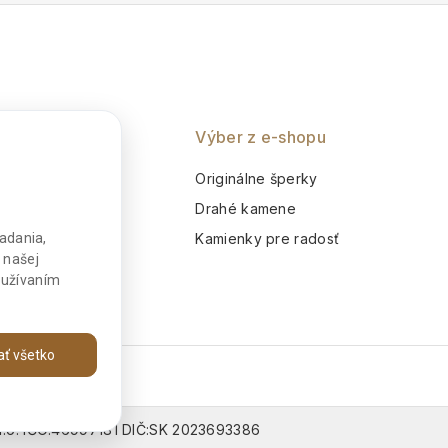
5
5
nie
Výber z e-shopu
o
Originálne šperky
m
Drahé kamene
adania,
Kamienky pre radosť
 našej
používaním
jať všetko
 s.r.o. IČO:46997181 DIČ:SK 2023693386