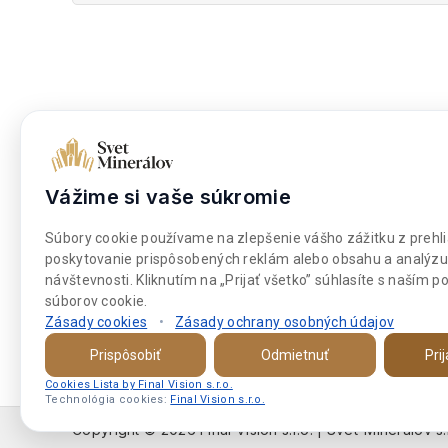
5
Dokumenty
Nakupova
Obchodné podmienky
Moje kont
Vážime si vaše súkromie
Súbory cookies
Môj zozna
Súbory cookie používame na zlepšenie vášho zážitku z prehli
Platba a doprava
Pokladňa
poskytovanie prispôsobených reklám alebo obsahu a analýzu
návštevnosti. Kliknutím na „Prijať všetko” súhlasíte s naším 
súborov cookie.
Zásady cookies
•
Zásady ochrany osobných údajov
Prispôsobiť
Odmietnuť
Pri
Cookies Lista by Final Vision s.r.o.
Technológia cookies:
Final Vision s.r.o.
Copyright © 2026 Final Vision s.r.o. | Svet-Mineralov