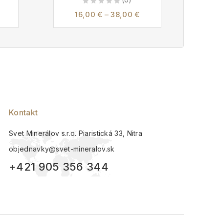
0
16,00
€
–
38,00
€
out
of
5
Kontakt
Svet Minerálov s.r.o. Piaristická 33, Nitra
objednavky@svet-mineralov.sk
+421 905 356 344