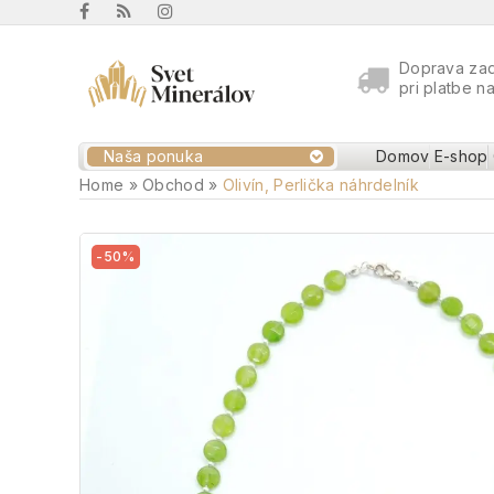
Doprava za
pri platbe n
Naša ponuka
Domov
E-shop
Home
»
Obchod
»
Olivín, Perlička náhrdelník
-50%