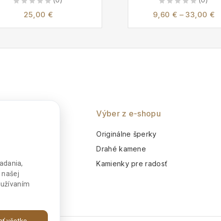
0
0
25,00
€
9,60
€
–
33,00
€
out
out
of
of
5
5
nie
Výber z e-shopu
o
Originálne šperky
m
Drahé kamene
adania,
Kamienky pre radosť
 našej
používaním