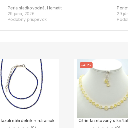
Perla sladkovodná, Hematit
Perle
29 júna, 2026
29 jú
Podobný príspevok
Podo
-40%
 lazuli náhrdelník + náramok
Citrín fazetovaný s krišt
(0)
(0)