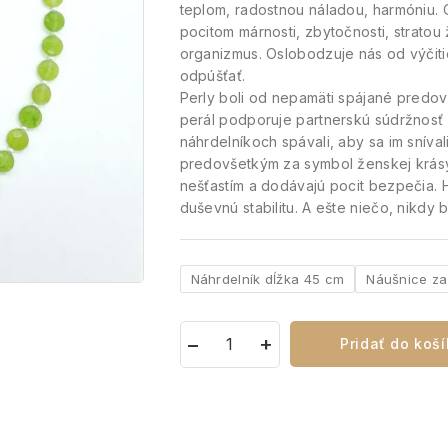
teplom, radostnou náladou, harmóniu. 
pocitom márnosti, zbytočnosti, stratou
organizmus. Oslobodzuje nás od výčiti
odpúšťať.
Perly boli od nepamäti spájané predovš
perál podporuje partnerskú súdržnosť
náhrdelníkoch spávali, aby sa im snív
predovšetkým za symbol ženskej krásy 
nešťastím a dodávajú pocit bezpečia. 
duševnú stabilitu. A ešte niečo, nikdy 
Náhrdelník dĺžka 45 cm
Náušnice za
Pridať do koš