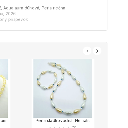
ť, Aqua aura dúhová, Perla riečna
na, 2026
bný príspevok
áľom
Perla sladkovodná, Hematit
Pyr
(0)