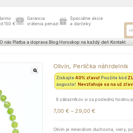
darmo
Garancia
Špeciálne akcie
ad 150 €
vrátenia penazí
a darčeky
O nás
Platba a doprava
Blog
Horoskop na každý deň
Kontakt
Olivín, Perlička náhrdelník
Získajte
40% zľavu
!
Použite kód
Z
augusta!
Nevzťahuje sa na už zľa
9
zákazníkov si za poslednú hodinu po
7,00
€
–
29,00
€
Olivín je minerálom duchovna, viery, p