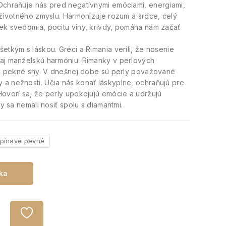
Ochraňuje nás pred negatívnymi emóciami, energiami,
 životného zmyslu. Harmonizuje rozum a srdce, celý
ek svedomia, pocitu viny, krivdy, pomáha nám začať
etkým s láskou. Gréci a Rimania verili, že nosenie
 aj manželskú harmóniu. Rimanky v perlových
ali pekné sny. V dnešnej dobe sú perly považované
a nežnosti. Učia nás konať láskyplne, ochraňujú pre
Hovorí sa, že perly upokojujú emócie a udržujú
by sa nemali nosiť spolu s diamantmi.
pínavé pevné
íka