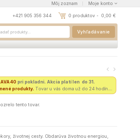
Môj zoznam
Moje konto
+421 905 356 344
0 produktov -
0,00
€
Vyhľadávanie
LAVA40
pri pokladni. Akcia platí len do 31.
vnené produkty.
Tovar u vás doma už do 24 hodín....
zrelo tento tovar.
okory, životnej cesty. Obdarúva životnou energiou,