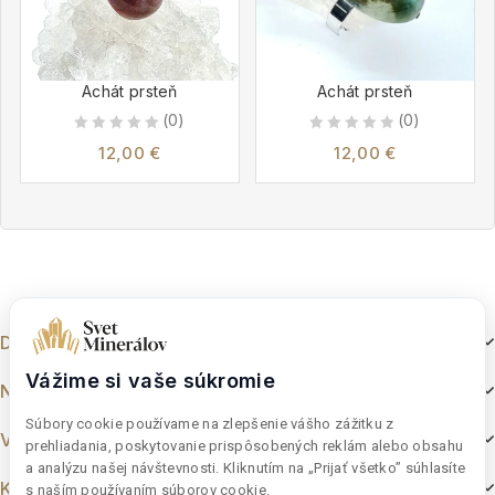
Achát prsteň
Achát prsteň
(0)
(0)
0
0
12,00
€
12,00
€
out
out
of
of
5
5
Dokumenty
Vážime si vaše súkromie
Nakupovanie
Súbory cookie používame na zlepšenie vášho zážitku z
Výber z e-shopu
prehliadania, poskytovanie prispôsobených reklám alebo obsahu
a analýzu našej návštevnosti. Kliknutím na „Prijať všetko” súhlasíte
Kontakt
s naším používaním súborov cookie.