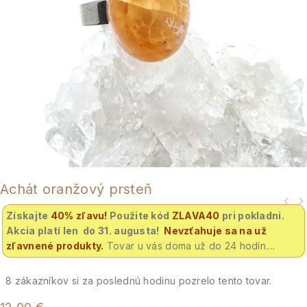
Achát oranžový prsteň
Získajte
40% zľavu
!
Použite kód
ZLAVA40
pri pokladni.
Akcia platí len do 31. augusta!
Nevzťahuje sa na už
zľavnené produkty.
Tovar u vás doma už do 24 hodín....
8
zákazníkov si za poslednú hodinu pozrelo tento tovar.