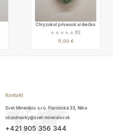
Chryzokol prívesok srdiečko
Mag
(0)
0
11,00
€
out
of
5
Kontakt
Svet Minerálov s.r.o. Piaristická 33, Nitra
objednavky@svet-mineralov.sk
+421 905 356 344