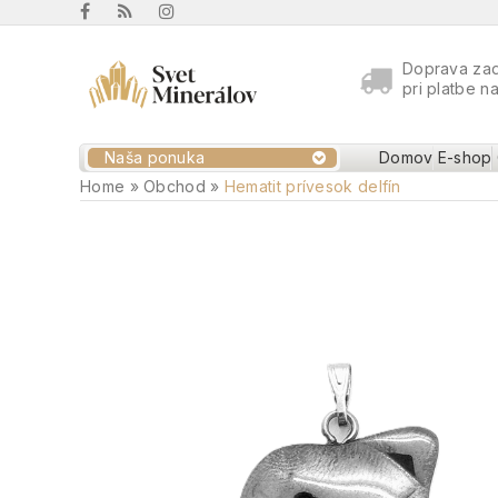
Doprava za
pri platbe n
Naša ponuka
Domov
E-shop
Home
»
Obchod
»
Hematit prívesok delfín