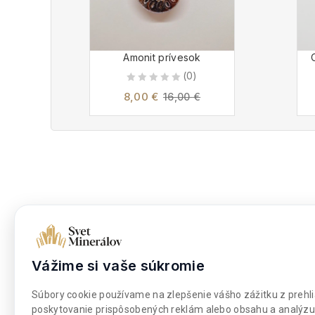
Amonit prívesok
(0)
0
8,00
€
16,00
€
out
of
5
Dokumenty
Nakupova
Obchodné podmienky
Moje kont
Vážime si vaše súkromie
Súbory cookies
Môj zozna
Súbory cookie používame na zlepšenie vášho zážitku z prehli
Platba a doprava
Pokladňa
poskytovanie prispôsobených reklám alebo obsahu a analýzu