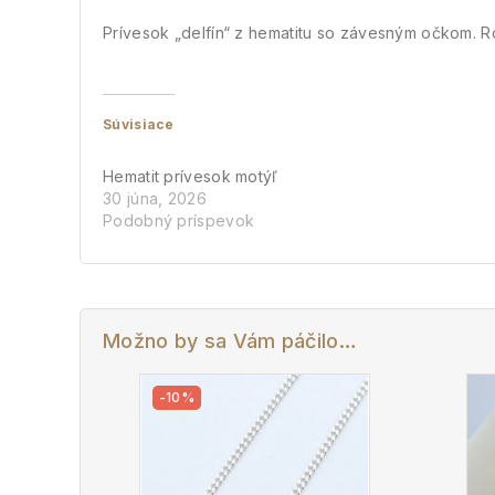
Prívesok „delfín“ z hematitu so závesným očkom. Ro
Súvisiace
Hematit prívesok motýľ
30 júna, 2026
Podobný príspevok
Možno by sa Vám páčilo…
-10%