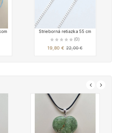
skom
Strieborná retiazka 55 cm
(0)
0
19,80
€
22,00
€
out
of
5