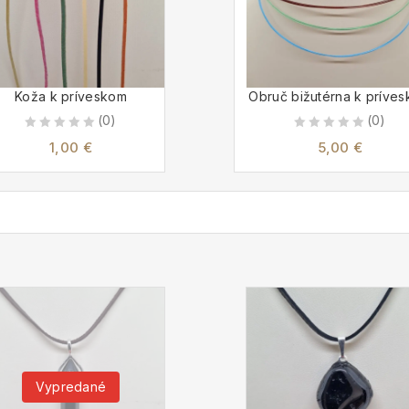
Koža k príveskom
Obruč bižutérna k príve
(0)
(0)
0
0
1,00
€
5,00
€
out
out
of
of
5
5
Vypredané