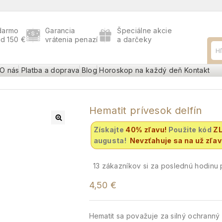
darmo
Garancia
Špeciálne akcie
ad 150 €
vrátenia penazí
a darčeky
O nás
Platba a doprava
Blog
Horoskop na každý deň
Kontakt
Hematit prívesok delfín
Získajte
40% zľavu
!
Použite kód
Z
augusta!
Nevzťahuje sa na už zľa
13
zákazníkov si za poslednú hodinu p
4,50
€
Hematit sa považuje za silný ochrann