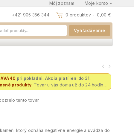
Môj zoznam
Moje konto
+421 905 356 344
0 produktov -
0,00
€
Vyhľadávanie
LAVA40
pri pokladni. Akcia platí len do 31.
vnené produkty.
Tovar u vás doma už do 24 hodín....
ozrelo tento tovar.
ý kameň, ktorý odháňa negatívne energie a uvádza do