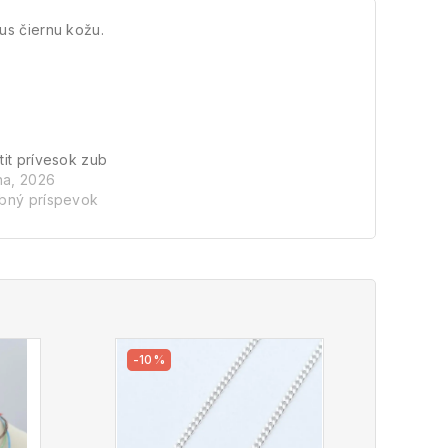
us čiernu kožu.
it prívesok zub
na, 2026
bný príspevok
-10%