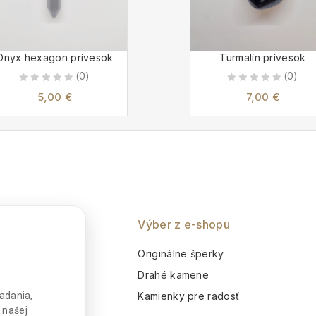
Onyx hexagon prívesok
Turmalín prívesok
(0)
(0)
0
0
5,00
€
7,00
€
out
out
of
of
5
5
nie
Výber z e-shopu
o
Originálne šperky
m
Drahé kamene
adania,
Kamienky pre radosť
 našej