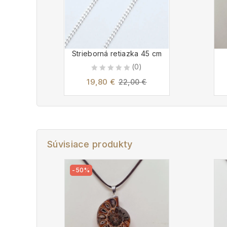
Strieborná retiazka 45 cm
(0)
0
19,80
€
22,00
€
out
of
5
Súvisiace produkty
-50%