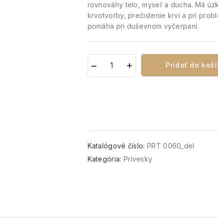
rovnováhy telo, myseľ a ducha. Má úz
krvotvorby, prečistenie krvi a pri pro
pomáha pri duševnom vyčerpaní.
Pridať do koš
Katalógové číslo:
PRT 0060_del
Kategória:
Prívesky