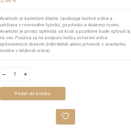
5,00
€
Avanturín je kameňom šťastia. Upokojuje búrlivé srdce a
udržiava v rovnováhe fyzickú, psychickú a duševnú rovinu.
Avanturín je prosto optimista od kosti a pozitívne bude vplývať aj
na vás. Používa sa na podporu liečby ochorení srdca
spôsobených stresom (náhrdelník alebo prívesok z avanturínu
nosíme v blízkosti srdca).
Pridať do košíka