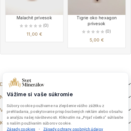
Malachit prívesok
Tigrie oko hexagon
prívesok
(0)
(0)
0
11,00
€
0
out
5,00
€
out
of
of
5
5
Dokumenty
Vážime si vaše súkromie
Nakupovanie
Súbory cookie používame na zlepšenie vášho zážitku z
Výber z e-shopu
prehliadania, poskytovanie prispôsobených reklám alebo obsahu
a analýzu našej návštevnosti. Kliknutím na „Prijať všetko” súhlasíte
Kontakt
s naším používaním súborov cookie.
Zásady cookies
•
Zásady ochrany osobných údajov