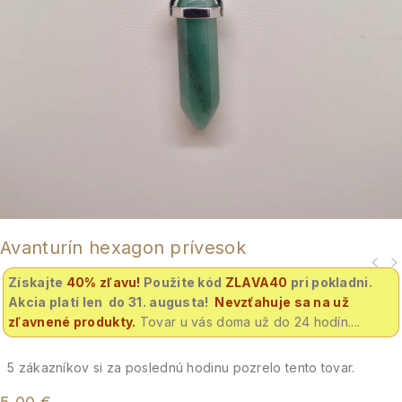
Avanturín hexagon prívesok
Získajte
40% zľavu
!
Použite kód
ZLAVA40
pri pokladni.
Akcia platí len do 31. augusta!
Nevzťahuje sa na už
zľavnené produkty.
Tovar u vás doma už do 24 hodín....
5
zákazníkov si za poslednú hodinu pozrelo tento tovar.