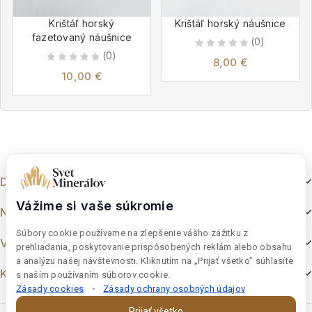
Krištáľ horský
Krištáľ horský náušnice
fazetovaný náušnice
(0)
(0)
0
8,00
€
0
out
10,00
€
out
of
of
5
5
Dokumenty
Vážime si vaše súkromie
Nakupovanie
Súbory cookie používame na zlepšenie vášho zážitku z
Výber z e-shopu
prehliadania, poskytovanie prispôsobených reklám alebo obsahu
a analýzu našej návštevnosti. Kliknutím na „Prijať všetko” súhlasíte
Kontakt
s naším používaním súborov cookie.
Zásady cookies
•
Zásady ochrany osobných údajov
Prijať všetko