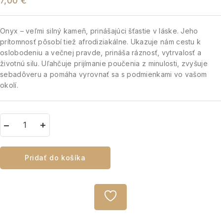
7,00
€
Onyx – veľmi silný kameň, prinášajúci šťastie v láske. Jeho
prítomnosť pôsobí tiež afrodiziakálne. Ukazuje nám cestu k
oslobodeniu a večnej pravde, prináša ráznosť, vytrvalosť a
životnú silu. Uľahčuje prijímanie poučenia z minulosti, zvyšuje
sebadôveru a pomáha vyrovnať sa s podmienkami vo vašom
okolí.
Pridať do košíka