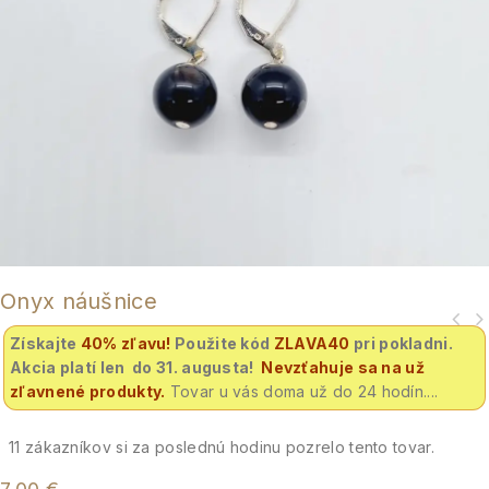
Onyx náušnice
Získajte
40% zľavu
!
Použite kód
ZLAVA40
pri pokladni.
Akcia platí len do 31. augusta!
Nevzťahuje sa na už
zľavnené produkty.
Tovar u vás doma už do 24 hodín....
11
zákazníkov si za poslednú hodinu pozrelo tento tovar.