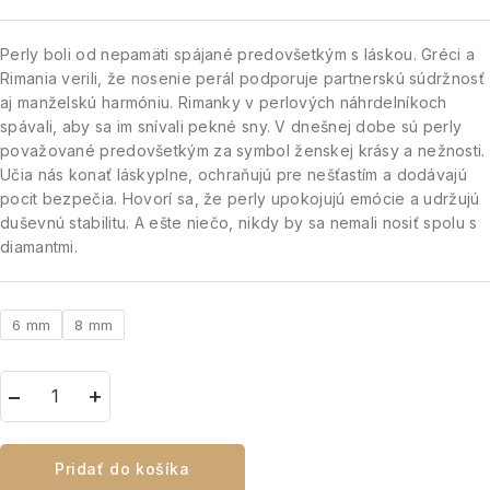
Perly boli od nepamäti spájané predovšetkým s láskou. Gréci a
Rimania verili, že nosenie perál podporuje partnerskú súdržnosť
aj manželskú harmóniu. Rimanky v perlových náhrdelníkoch
spávali, aby sa im snívali pekné sny. V dnešnej dobe sú perly
považované predovšetkým za symbol ženskej krásy a nežnosti.
Učia nás konať láskyplne, ochraňujú pre nešťastím a dodávajú
pocit bezpečia. Hovorí sa, že perly upokojujú emócie a udržujú
duševnú stabilitu. A ešte niečo, nikdy by sa nemali nosiť spolu s
diamantmi.
6 mm
8 mm
Pridať do košíka