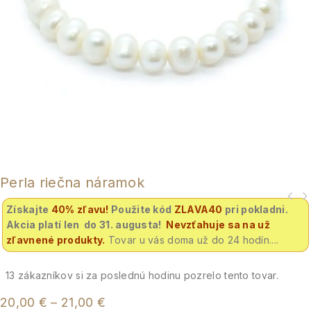
Perla riečna náramok
Získajte
40% zľavu
!
Použite kód
ZLAVA40
pri pokladni.
Akcia platí len do 31. augusta!
Nevzťahuje sa na už
zľavnené produkty.
Tovar u vás doma už do 24 hodín....
13
zákazníkov si za poslednú hodinu pozrelo tento tovar.
20,00
€
–
21,00
€