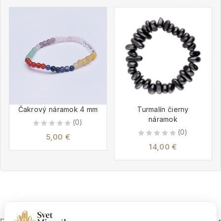
Čakrový náramok 4 mm
Turmalín čierny
náramok
(0)
(0)
0
5,00
€
0
out
14,00
€
out
of
of
5
5