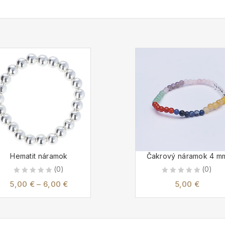
Hematit náramok
Čakrový náramok 4 m
(0)
(0)
0
0
5,00
€
–
6,00
€
5,00
€
out
out
of
of
5
5