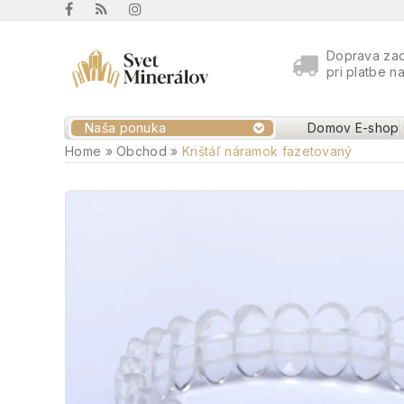
Doprava za
pri platbe n
Naša ponuka
Domov
E-shop
Home
»
Obchod
»
Krištáľ náramok fazetovaný