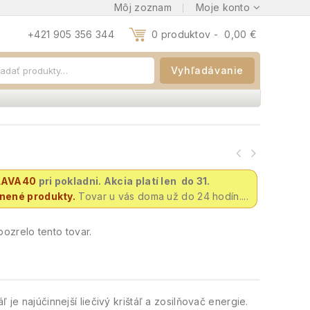
Môj zoznam
Moje konto
+421 905 356 344
0 produktov -
0,00
€
Vyhľadávanie
ý
LAVA40
pri pokladni. Akcia platí len do 31.
vnené produkty.
Tovar u vás doma už do 24 hodín....
ozrelo tento tovar.
 je najúčinnejší liečivý krištáľ a zosilňovač energie.