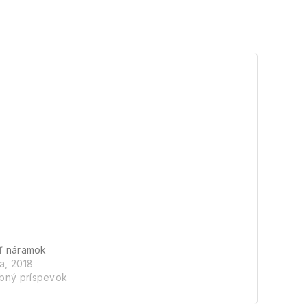
áľ náramok
na, 2018
bný príspevok