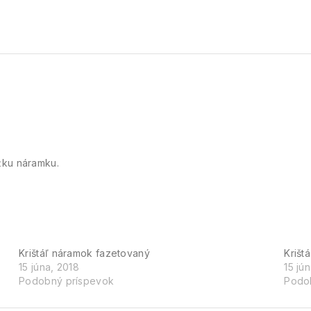
žku náramku.
Krištáľ náramok fazetovaný
Krišt
15 júna, 2018
15 jú
Podobný príspevok
Podo