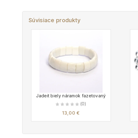
Súvisiace produkty
Jadeit biely náramok fazetovaný
(0)
0
13,00
€
out
of
5