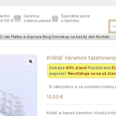
darmo
Garancia
Špeciálne akcie
ad 150 €
vrátenia penazí
a darčeky
O nás
Platba a doprava
Blog
Horoskop na každý deň
Kontakt
Krištáľ náramok fazetovan
Získajte
40% zľavu
!
Použite kód
Z
augusta!
Nevzťahuje sa na už zľa
13
zákazníkov si za poslednú hodinu p
13,00
€
Krištáľ je kameň kameňov. Horský krištáľ