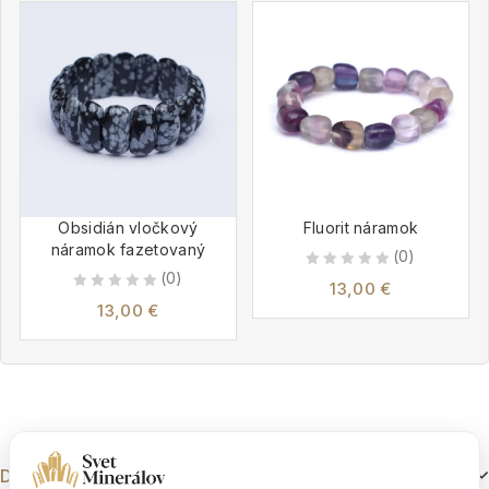
Obsidián vločkový
Fluorit náramok
náramok fazetovaný
(0)
(0)
0
13,00
€
0
out
13,00
€
out
of
of
5
5
Dokumenty