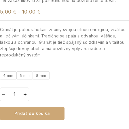
14
zákazníkov si za poslednú hodinu pozrelo tento tovar.
5,00
€
–
10,00
€
Granát je polodrahokam známy svojou silnou energiou, vitalitou
a liečivými účinkami. Tradične sa spája s odvahou, vášňou,
láskou a ochranou. Granát je tiež spájaný so zdravím a vitalitou,
zlepšuje krvný obeh a má pozitívny vplyv na srdce a
reprodukčný systém.
4 mm
6 mm
8 mm
Pridať do košíka