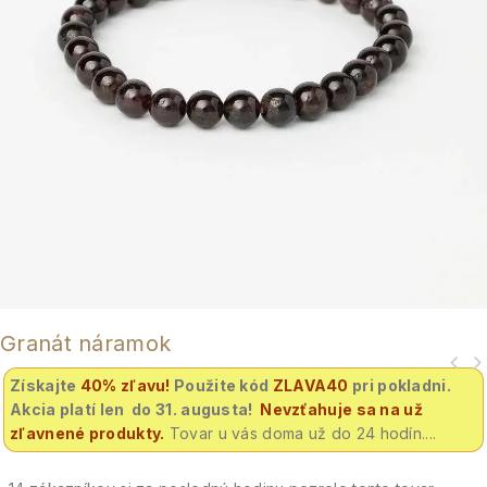
Granát náramok
Získajte
40% zľavu
!
Použite kód
ZLAVA40
pri pokladni.
Akcia platí len do 31. augusta!
Nevzťahuje sa na už
zľavnené produkty.
Tovar u vás doma už do 24 hodín....