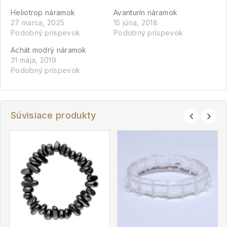
Heliotrop náramok
Avanturín náramok
27 marca, 2025
15 júna, 2018
Podobný príspevok
Podobný príspevok
Achát modrý náramok
31 mája, 2019
Podobný príspevok
Súvisiace produkty