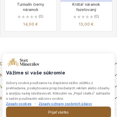
Turmalín čierny
Krištáľ náramok
náramok
fazetovaný
(0)
(0)
0
0
14,00
€
13,00
€
out
out
of
of
5
5
Dokumenty
Vážime si vaše súkromie
Nakupovanie
Súbory cookie používame na zlepšenie vášho zážitku z
Výber z e-shopu
prehliadania, poskytovanie prispôsobených reklám alebo obsahu
a analýzu našej návštevnosti. Kliknutím na „Prijať všetko” súhlasíte
Kontakt
s naším používaním súborov cookie.
Zásady cookies
•
Zásady ochrany osobných údajov
Prijať všetko