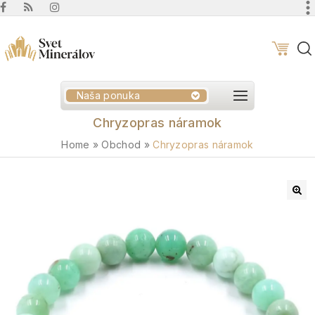
Naša ponuka
Chryzopras náramok
Home
»
Obchod
»
Chryzopras náramok