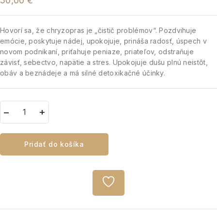
50,00
€
Hovorí sa, že chryzopras je „čistič problémov“. Pozdvihuje
emócie, poskytuje nádej, upokojuje, prináša radosť, úspech v
novom podnikaní, priťahuje peniaze, priateľov, odstraňuje
závisť, sebectvo, napätie a stres. Upokojuje dušu plnú neistôt,
obáv a beznádeje a má silné detoxikačné účinky.
Pridať do košíka