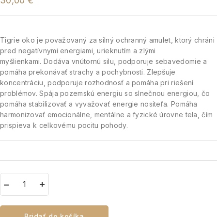
30,00
€
Tigrie oko je považovaný za silný ochranný amulet, ktorý chráni
pred negatívnymi energiami, urieknutím a zlými
myšlienkami.
Dodáva vnútornú silu, podporuje sebavedomie a
pomáha prekonávať strachy a pochybnosti. Zlepšuje
koncentráciu, podporuje rozhodnosť a pomáha pri riešení
problémov. Spája pozemskú energiu so slnečnou energiou, čo
pomáha stabilizovať a vyvažovať energie nositeľa. Pomáha
harmonizovať emocionálne, mentálne a fyzické úrovne tela, čím
prispieva k celkovému pocitu pohody.
Pridať do košíka