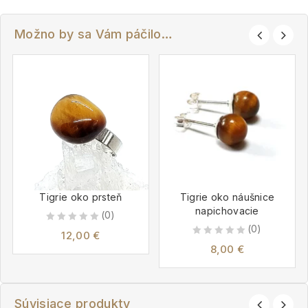
Možno by sa Vám páčilo…
Tigrie oko prsteň
Tigrie oko náušnice
napichovacie
(0)
(0)
0
12,00
€
0
out
8,00
€
out
of
of
5
5
Súvisiace produkty