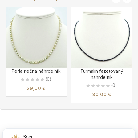
Perla riečna náhrdelník
Turmalín fazetovaný
náhrdelník
(0)
(0)
0
29,00
€
0
out
30,00
€
out
of
of
5
5