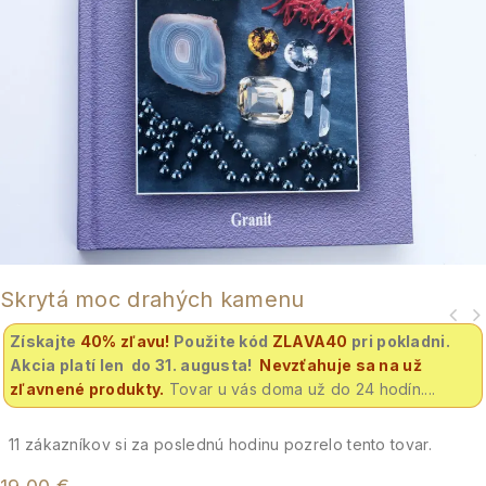
Skrytá moc drahých kamenu
Získajte
40% zľavu
!
Použite kód
ZLAVA40
pri pokladni.
Akcia platí len do 31. augusta!
Nevzťahuje sa na už
zľavnené produkty.
Tovar u vás doma už do 24 hodín....
11
zákazníkov si za poslednú hodinu pozrelo tento tovar.