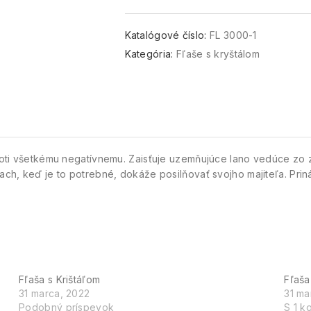
Katalógové číslo:
FL 3000-1
Kategória:
Fľaše s kryštálom
 proti všetkému negatívnemu. Zaisťuje uzemňujúce lano vedúce zo
ľach, keď je to potrebné, dokáže posilňovať svojho majiteľa. Pri
Fľaša s Krištáľom
Fľaša
31 marca, 2022
31 ma
Podobný príspevok
S 1 k