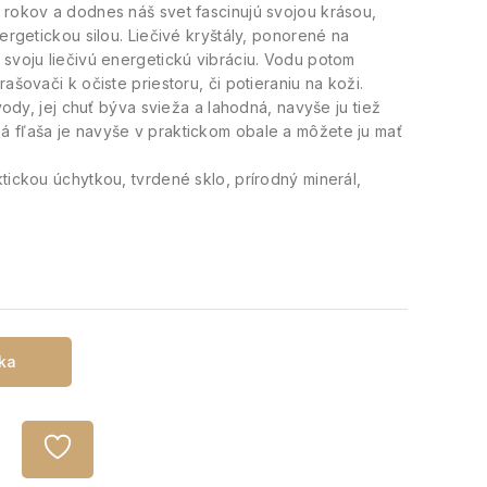
 rokov a dodnes náš svet fascinujú svojou krásou,
ergetickou silou. Liečivé kryštály, ponorené na
 svoju liečivú energetickú vibráciu. Vodu potom
ašovači k očiste priestoru, či potieraniu na koži.
 vody, jej chuť býva svieža a lahodná, navyše ju tiež
á fľaša je navyše v praktickom obale a môžete ju mať
tickou úchytkou, tvrdené sklo, prírodný minerál,
íka