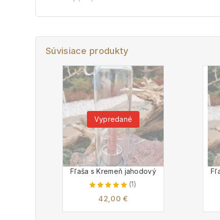
Súvisiace produkty
Vypredané
Fľaša s Kremeň jahodový
Fľ
(1)
5.00
42,00
€
out of 5