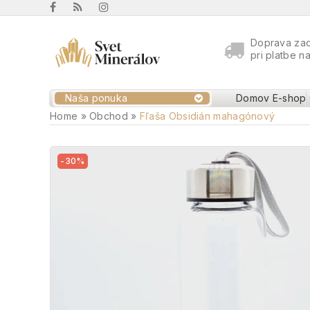
Doprava za
pri platbe n
Naša ponuka
Domov
E-shop
Home
»
Obchod
»
Fľaša Obsidián mahagónový
-30%