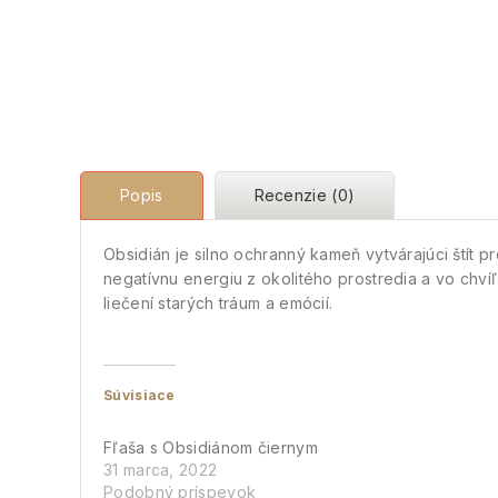
Popis
Recenzie (0)
Obsidián je silno ochranný kameň vytvárajúci štít
negatívnu energiu z okolitého prostredia a vo chví
liečení starých tráum a emócií.
Súvisiace
Fľaša s Obsidiánom čiernym
31 marca, 2022
Podobný príspevok