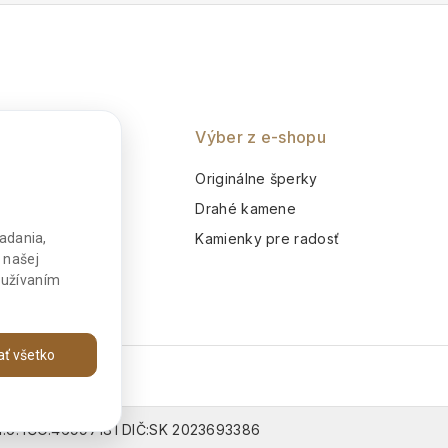
5
5
nie
Výber z e-shopu
o
Originálne šperky
m
Drahé kamene
adania,
Kamienky pre radosť
 našej
používaním
jať všetko
 s.r.o. IČO:46997181 DIČ:SK 2023693386