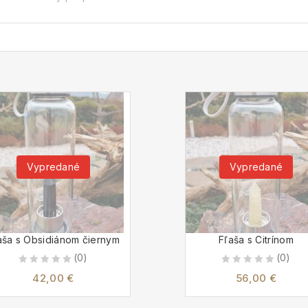
Vypredané
Vypredané
aša s Obsidiánom čiernym
Fľaša s Citrínom
(0)
(0)
0
0
42,00
€
56,00
€
out
out
of
of