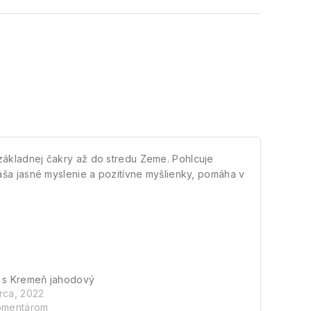
 základnej čakry až do stredu Zeme. Pohlcuje
náša jasné myslenie a pozitívne myšlienky, pomáha v
 s Kremeň jahodový
rca, 2022
omentárom