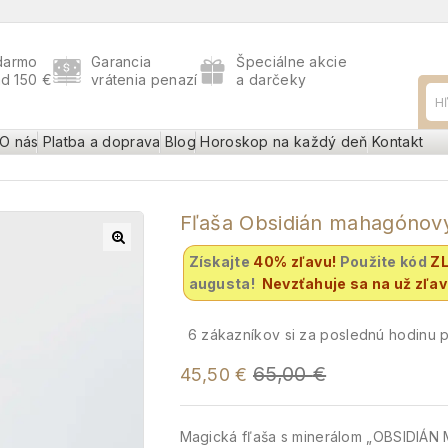
darmo
Garancia
Špeciálne akcie
ad 150 €
vrátenia penazí
a darčeky
O nás
Platba a doprava
Blog
Horoskop na každý deň
Kontakt
Fľaša Obsidián mahagónov
Získajte
40% zľavu
!
Použite kód
Z
augusta!
Nevzťahuje sa na už zľa
6
zákazníkov si za poslednú hodinu po
65,00
€
45,50
€
Magická fľaša s minerálom „OBSIDIÁ