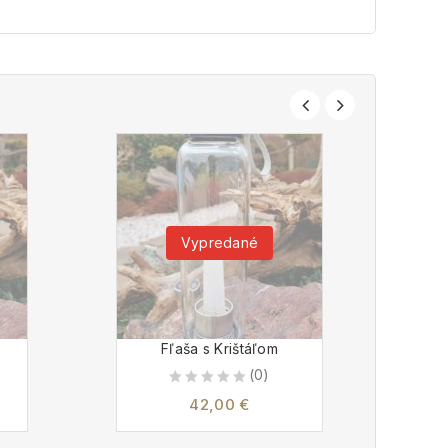
Vypredané
Fľaša s Krištáľom
Fľa
(0)
0
42,00
€
out
of