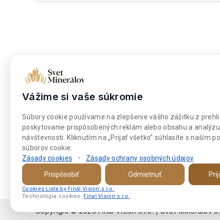
Dokumenty
Nakupova
Obchodné podmienky
Moje kont
Vážime si vaše súkromie
Súbory cookies
Môj zozna
Súbory cookie používame na zlepšenie vášho zážitku z prehli
Platba a doprava
Pokladňa
poskytovanie prispôsobených reklám alebo obsahu a analýzu
návštevnosti. Kliknutím na „Prijať všetko” súhlasíte s naším 
súborov cookie.
Zásady cookies
•
Zásady ochrany osobných údajov
Prispôsobiť
Odmietnuť
Pri
Cookies Lista by Final Vision s.r.o.
Technológia cookies:
Final Vision s.r.o.
Copyright © 2026 Final Vision s.r.o. | Svet-Mineralov