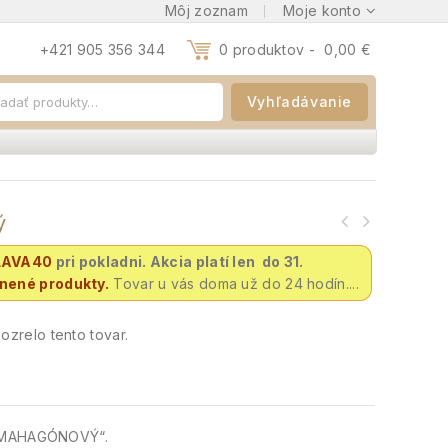
Môj zoznam
Moje konto
+421 905 356 344
0 produktov -
0,00
€
Vyhľadávanie
ý
LAVA40
pri pokladni. Akcia platí len do 31.
vnené produkty.
Tovar u vás doma už do 24 hodín....
zrelo tento tovar.
N MAHAGÓNOVÝ“.