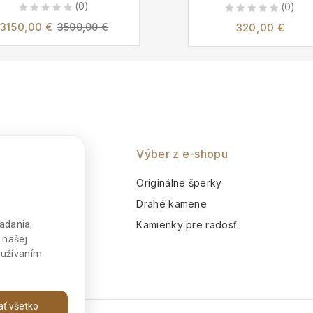
(0)
(0)
0
0
3150,00
€
320,00
€
3500,00
€
out
out
of
of
5
5
nie
Výber z e-shopu
o
Originálne šperky
m
Drahé kamene
Kamienky pre radosť
adania,
 našej
používaním
jať všetko