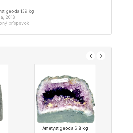
st geoda 139 kg
ja, 2018
bný príspevok
-1
g
Ametyst geoda 6,8 kg
A