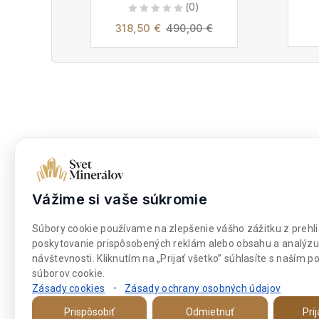
(0)
0
318,50
€
490,00
€
out
of
5
Dokumenty
Nakupova
Obchodné podmienky
Moje kont
Vážime si vaše súkromie
Súbory cookies
Môj zozna
Platba a doprava
Pokladňa
Súbory cookie používame na zlepšenie vášho zážitku z prehli
poskytovanie prispôsobených reklám alebo obsahu a analýzu
návštevnosti. Kliknutím na „Prijať všetko” súhlasíte s naším 
súborov cookie.
Zásady cookies
•
Zásady ochrany osobných údajov
Prispôsobiť
Odmietnuť
Pri