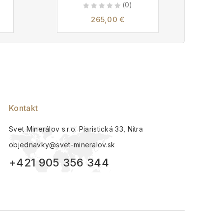
(0)
0
265,00
€
3
out
of
5
Kontakt
Svet Minerálov s.r.o. Piaristická 33, Nitra
objednavky@svet-mineralov.sk
+421 905 356 344