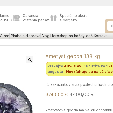
darmo
Garancia
Špeciálne akcie
ad 150 €
vrátenia penazí
a darčeky
O nás
Platba a doprava
Blog
Horoskop na každý deň
Kontakt
Ametyst geoda 138 kg
Získajte
40% zľavu
!
Použite kód
Z
augusta!
Nevzťahuje sa na už zľa
5
zákazníkov si za poslednú hodinu po
4400,00
€
3740,00
€
Ametystová geóda má veľkú ochrannú s