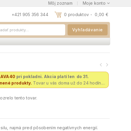
Môj zoznam
Moje konto
+421 905 356 344
0 produktov -
0,00
€
Vyhľadávanie
LAVA40
pri pokladni. Akcia platí len do 31.
vnené produkty.
Tovar u vás doma už do 24 hodín....
zrelo tento tovar.
ilu, najmä pred pôsobením negatívnych energií.