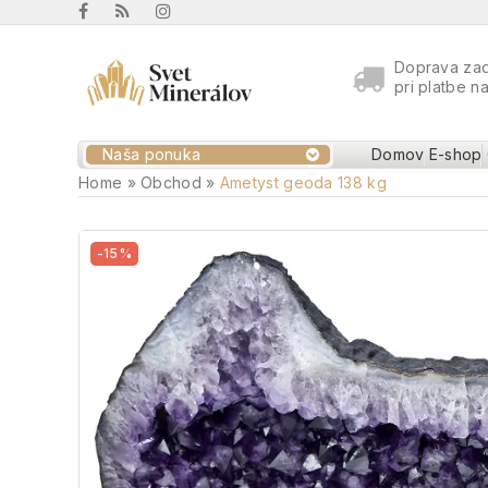
Doprava za
pri platbe n
Naša ponuka
Domov
E-shop
Home
»
Obchod
»
Ametyst geoda 138 kg
-15%