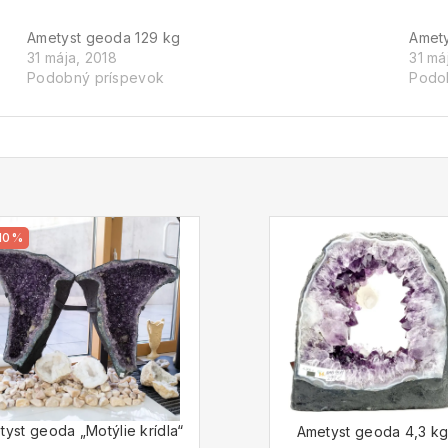
Ametyst geoda 129 kg
Amety
31 mája, 2018
31 má
Podobný príspevok
Podo
10%
yst geoda „Motýlie krídla“
Ametyst geoda 4,3 k