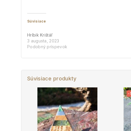
Súvisiace
Hríbik Krištáľ
3 augusta, 2023
Podobný príspevok
Súvisiace produkty
-