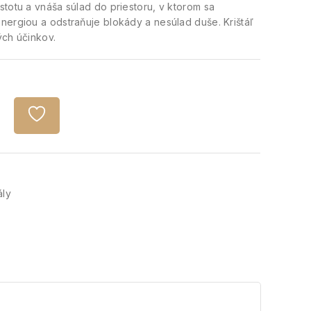
totu a vnáša súlad do priestoru, v ktorom sa
nergiou a odstraňuje blokády a nesúlad duše. Krištáľ
ých účinkov.
ály