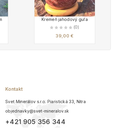
m
Kremeň jahodový guľa
(0)
0
39,00
€
out
of
5
Kontakt
Svet Minerálov s.r.o. Piaristická 33, Nitra
objednavky@svet-mineralov.sk
+421 905 356 344