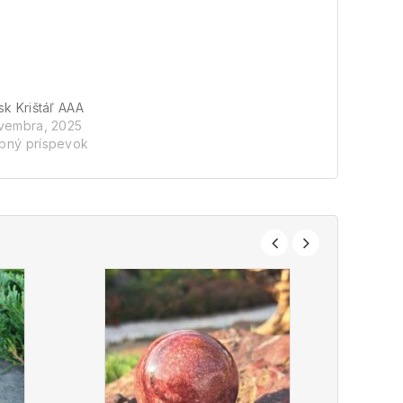
sk Krištáľ AAA
vembra, 2025
bný príspevok