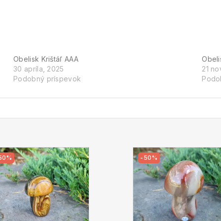
Obelisk Krištáľ AAA
Obeli
30 apríla, 2025
21 no
Podobný príspevok
Podo
50%
-50%