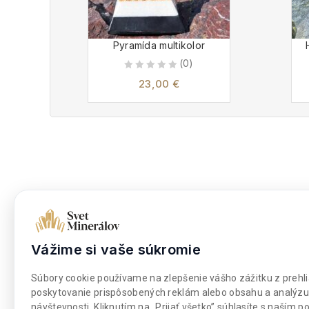
Pyramída multikolor
(0)
0
23,00
€
out
of
5
Dokumenty
Nakupova
Obchodné podmienky
Moje kont
Vážime si vaše súkromie
Súbory cookies
Môj zozna
Platba a doprava
Pokladňa
Súbory cookie používame na zlepšenie vášho zážitku z prehli
poskytovanie prispôsobených reklám alebo obsahu a analýzu
návštevnosti. Kliknutím na „Prijať všetko” súhlasíte s naším 