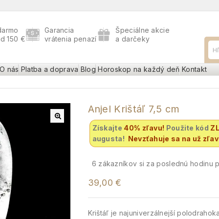
darmo
Garancia
Špeciálne akcie
ad 150 €
vrátenia penazí
a darčeky
O nás
Platba a doprava
Blog
Horoskop na každý deň
Kontakt
Anjel Krištáľ 7,5 cm
Získajte
40% zľavu
!
Použite kód
Z
augusta!
Nevzťahuje sa na už zľa
6
zákazníkov si za poslednú hodinu po
39,00
€
Krištáľ je najuniverzálnejší polodraho