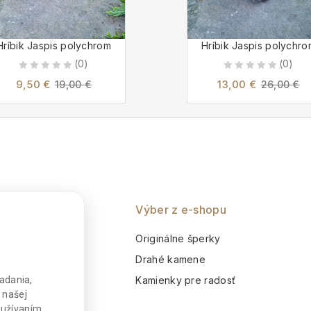
Hríbik Jaspis polychrom
Hríbik Jaspis polychro
(0)
(0)
0
0
9,50
€
13,00
€
19,00
€
26,00
€
out
out
of
of
5
5
nie
Výber z e-shopu
o
Originálne šperky
m
Drahé kamene
Kamienky pre radosť
adania,
 našej
používaním