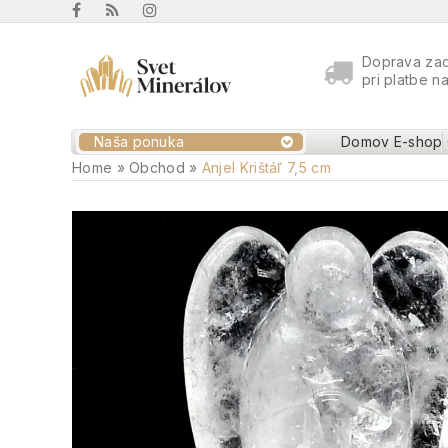
Doprava za
pri platbe n
Naša ponuka
Domov
E-shop
Home
»
Obchod
»
Anjel Krištáľ 7,5 cm