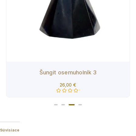
Šungit osemuholník 3
26,00
€
Hodnotenie
0
z
5
Súvisiace