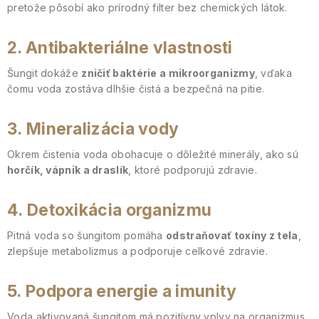
pretože pôsobí ako prírodný filter bez chemických látok.
2. Antibakteriálne vlastnosti
Šungit dokáže
zničiť baktérie a mikroorganizmy
, vďaka
čomu voda zostáva dlhšie čistá a bezpečná na pitie.
3. Mineralizácia vody
Okrem čistenia voda obohacuje o dôležité minerály, ako sú
horčík, vápnik a draslík
, ktoré podporujú zdravie.
4. Detoxikácia organizmu
Pitná voda so šungitom pomáha
odstraňovať toxíny z tela
,
zlepšuje metabolizmus a podporuje celkové zdravie.
5. Podpora energie a imunity
Voda aktivovaná šungitom má pozitívny vplyv na organizmus,