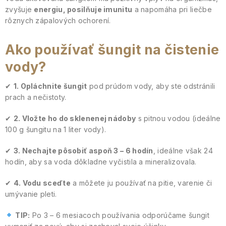
zvyšuje
energiu, posilňuje imunitu
a napomáha pri liečbe
rôznych zápalových ochorení.
Ako používať šungit na čistenie
vody?
✔
1. Opláchnite šungit
pod prúdom vody, aby ste odstránili
prach a nečistoty.
✔
2. Vložte ho do sklenenej nádoby
s pitnou vodou (ideálne
100 g šungitu na 1 liter vody).
✔
3. Nechajte pôsobiť aspoň 3 – 6 hodín
, ideálne však 24
hodín, aby sa voda dôkladne vyčistila a mineralizovala.
✔
4. Vodu sceďte
a môžete ju používať na pitie, varenie či
umývanie pleti.
TIP:
Po 3 – 6 mesiacoch používania odporúčame šungit