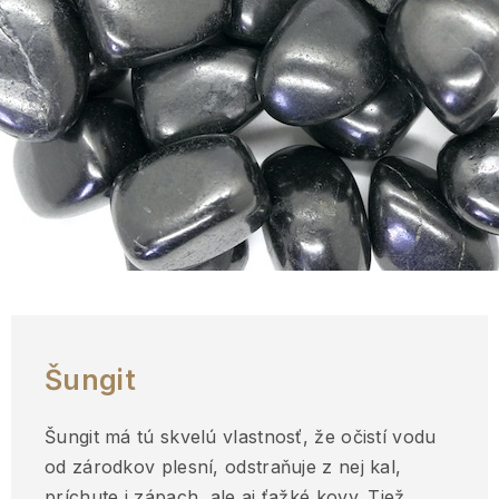
Šungit
Šungit má tú skvelú vlastnosť, že očistí vodu
od zárodkov plesní, odstraňuje z nej kal,
príchute i zápach, ale aj ťažké kovy. Tiež