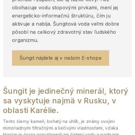
obohacuje vodu stopovými prvkami, mení jej
energeticko-informačnú štruktúru, čím ju
aktivuje a nabíja. Šungitová voda veľmi dobre
pôsobí na celkový zdravotný stav ľudského
organizmu.
Šungit nájdete aj v našom E-shope
Šungit je jedinečný minerál, ktorý
sa vyskytuje najmä v Rusku, v
oblasti Karélie.
Tento čierny kameň, bohatý na uhlík, je známy svojimi
mimoriadnymi filtračnými a liečivými vlastnosťami, vďaka
ktorým je čoraz populárnejší pri čistení vody a podpore