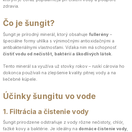
zdravia.
Čo je šungit?
Šungit je prírodný minerál, ktorý obsahuje
fullerény
–
špeciálne formy uhlíka s výnimočnými antioxidačnými a
antibakteriálnymi vlastnosťami. Vďaka nim má schopnosť
čistiť vodu od nečistôt, baktérií a škodlivých látok
.
Tento minerál sa využíva už stovky rokov – ruskí cárovia ho
dokonca používali na zlepšenie kvality pitnej vody a na
liečebné kúpele.
Účinky šungitu vo vode
1. Filtrácia a čistenie vody
Šungit prirodzene odstraňuje z vody rôzne nečistoty, chlór,
ťažké kovy a baktérie. Je ideálny na
domáce čistenie vody
,