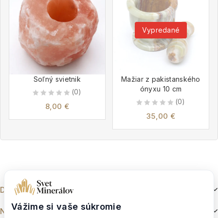
Vypredané
Soľný svietnik
Mažiar z pakistanského
ónyxu 10 cm
(0)
(0)
0
8,00
€
0
out
35,00
€
out
of
of
5
5
Dokumenty
Vážime si vaše súkromie
Nakupovanie