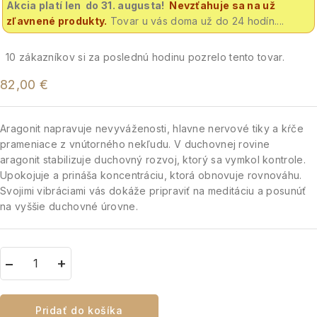
Akcia platí len do 31. augusta!
Nevzťahuje sa na už
zľavnené produkty.
Tovar u vás doma už do 24 hodín....
10
zákazníkov si za poslednú hodinu pozrelo tento tovar.
82,00
€
Aragonit napravuje nevyváženosti, hlavne nervové tiky a kŕče
prameniace z vnútorného nekľudu. V duchovnej rovine
aragonit stabilizuje duchovný rozvoj, ktorý sa vymkol kontrole.
Upokojuje a prináša koncentráciu, ktorá obnovuje rovnováhu.
Svojimi vibráciami vás dokáže pripraviť na meditáciu a posunúť
na vyššie duchovné úrovne.
Pridať do košíka