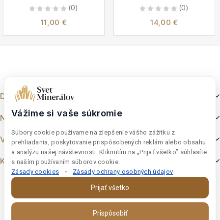
(0)
(0)
0
0
11,00
€
14,00
€
out
out
of
of
5
5
Dokumenty
Vážime si vaše súkromie
Nakupovanie
Súbory cookie používame na zlepšenie vášho zážitku z
Výber z e-shopu
prehliadania, poskytovanie prispôsobených reklám alebo obsahu
a analýzu našej návštevnosti. Kliknutím na „Prijať všetko” súhlasíte
Kontakt
s naším používaním súborov cookie.
Zásady cookies
•
Zásady ochrany osobných údajov
Prijať všetko
Prispôsobiť