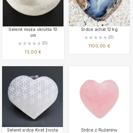
Selenit miska okrúhla 10
Srdce achát 12 kg
cm
(0)
(0)
0
1100,00
€
0
out
13,00
€
out
of
of
5
5
Selenit srdce Kvet života
Srdce z Ruženínu