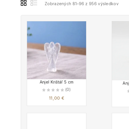
Zobrazených 81–96 z 956 výsledkov
Anjel Krištáľ 5 cm
Anj
(0)
0
11,00
€
out
of
5