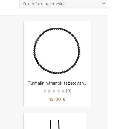
Zoradiť od najnovších
Turmalín náramok fazetovan...
(0)
0
12,00
€
out
of
5