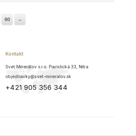
5
60
→
Kontakt
Svet Minerálov s.r.o. Piaristická 33, Nitra
objednavky@svet-mineralov.sk
+421 905 356 344