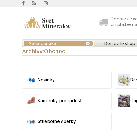
Doprava za
pri platbe n
Naša ponuka
Domov
E-shop
Archívy:
Obchod
Novinky
Da
Kamienky pre radosť
Ori
Strieborné šperky