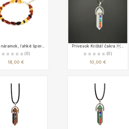
 náramok, ľahké šper...
Prívesok Krištáľ čakra ...
(0)
(0)
0
0
18,00
€
10,00
€
out
out
of
of
5
5