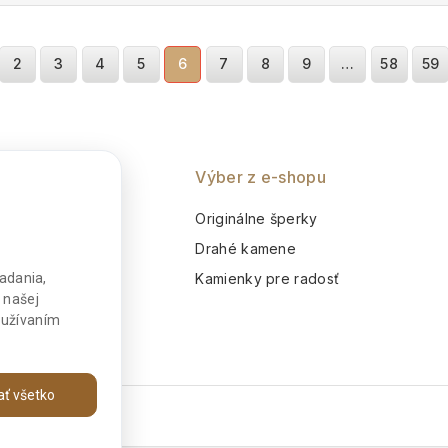
5
5
2
3
4
5
6
7
8
9
…
58
59
nie
Výber z e-shopu
o
Originálne šperky
m
Drahé kamene
adania,
Kamienky pre radosť
 našej
používaním
jať všetko