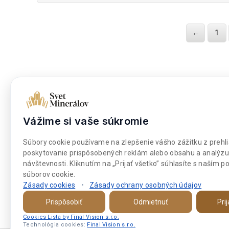
5
←
1
Dokumenty
Nakupova
Obchodné podmienky
Moje kont
Vážime si vaše súkromie
Súbory cookies
Môj zozna
Súbory cookie používame na zlepšenie vášho zážitku z prehli
Platba a doprava
Pokladňa
poskytovanie prispôsobených reklám alebo obsahu a analýzu
návštevnosti. Kliknutím na „Prijať všetko” súhlasíte s naším 
súborov cookie.
Zásady cookies
•
Zásady ochrany osobných údajov
Prispôsobiť
Odmietnuť
Pri
Cookies Lista by Final Vision s.r.o.
Technológia cookies:
Final Vision s.r.o.