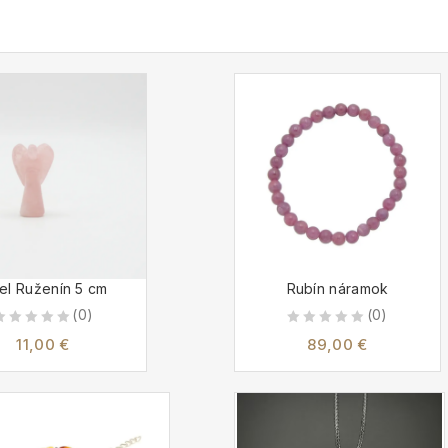
el Ruženín 5 cm
Rubín náramok
(0)
(0)
0
0
11,00
€
89,00
€
out
out
of
of
5
5