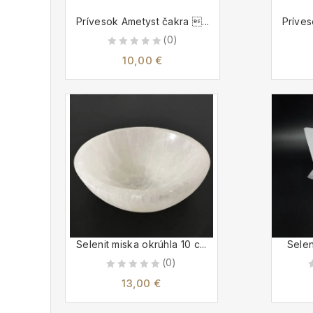
Prívesok Ametyst čakra ...
Príves
(0)
0
10,00
€
out
of
5
Selenit miska okrúhla 10 c...
Selen
(0)
0
13,00
€
out
of