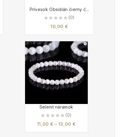
Prívesok Obsidián čierny č...
(0)
0
10,00
€
out
of
5
Selenit náramok
(0)
0
11,00
€
–
13,00
€
out
of