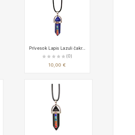
Prívesok Lapis Lazuli čakr...
(0)
0
10,00
€
out
of
5