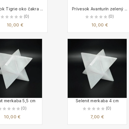
ok Tigrie oko čakra ...
Prívesok Avanturín zelený ...
(0)
(0)
0
0
10,00
€
10,00
€
out
out
of
of
5
5
it merkaba 5,5 cm
Selenit merkaba 4 cm
(0)
(0)
0
0
10,00
€
7,00
€
out
out
of
of