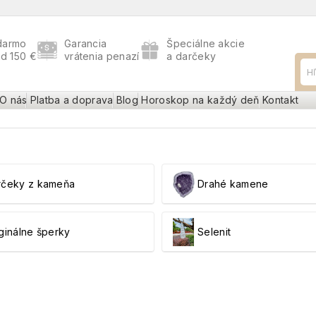
darmo
Garancia
Špeciálne akcie
ad 150 €
vrátenia penazí
a darčeky
O nás
Platba a doprava
Blog
Horoskop na každý deň
Kontakt
rčeky z kameňa
Drahé kamene
ginálne šperky
Selenit