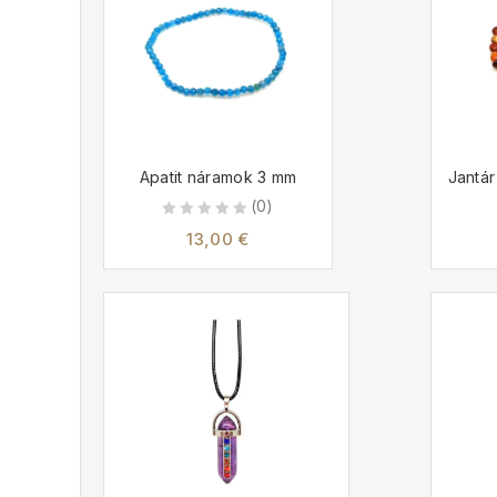
Apatit náramok 3 mm
Jantár
(0)
0
13,00
€
out
of
5